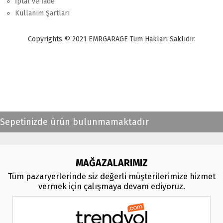
İptal ve İade
Kullanım Şartları
Copyrights © 2021 EMRGARAGE Tüm Hakları Saklıdır.
multimedya
, double teyp, android ekran, navigasyon, navimex, navix,
frox, multi medya,
audi multimedya
, a3, citroen, fiat, ford, kia, seat,
bmv, f30, e36,
multimedya ekranl
ar
Sepetinizde ürün bulunmamaktadır
MAĞAZALARIMIZ
Tüm pazaryerlerinde siz değerli müşterilerimize hizmet
vermek için çalışmaya devam ediyoruz.