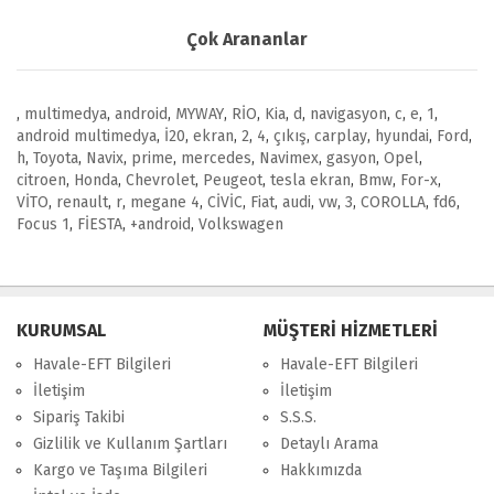
Çok Arananlar
,
multimedya
,
android
,
MYWAY
,
RİO
,
Kia
,
d
,
navigasyon
,
c
,
e
,
1
,
android multimedya
,
İ20
,
ekran
,
2
,
4
,
çıkış
,
carplay
,
hyundai
,
Ford
,
h
,
Toyota
,
Navix
,
prime
,
mercedes
,
Navimex
,
gasyon
,
Opel
,
citroen
,
Honda
,
Chevrolet
,
Peugeot
,
tesla ekran
,
Bmw
,
For-x
,
VİTO
,
renault
,
r
,
megane 4
,
CİVİC
,
Fiat
,
audi
,
vw
,
3
,
COROLLA
,
fd6
,
Focus 1
,
FİESTA
,
+android
,
Volkswagen
KURUMSAL
MÜŞTERİ HİZMETLERİ
Havale-EFT Bilgileri
Havale-EFT Bilgileri
İletişim
İletişim
Sipariş Takibi
S.S.S.
Gizlilik ve Kullanım Şartları
Detaylı Arama
Kargo ve Taşıma Bilgileri
Hakkımızda