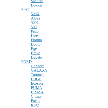
Sandero
Dokker
FIAT
500X
Albea
500L
500
Palio
Linea
Fiorino
Doblo
Egea
Bravo
Ducato
FORD
Connect
GALAXY
Tourneo
EDGE
Ecosport
PUMA
B MAX
C-max
Focus
Kuga