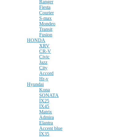
Ranger
Fiesta
Courier
S-max
Mondeo
Transit
Fusion
HONDA
XRV
CR-V
Civic
Jazz
City
Accord
Hr-v
Hyundai
Kona
SONATA
İX25
İX45
Matrix
Admira
Elantra
Accent blue
İX35