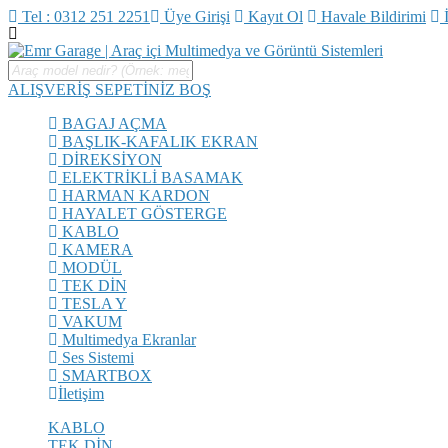
Tel : 0312 251 2251
Üye Girişi
Kayıt Ol
Havale Bildirimi
İ
ALIŞVERİŞ SEPETİNİZ BOŞ
BAGAJ AÇMA
BAŞLIK-KAFALIK EKRAN
DİREKSİYON
ELEKTRİKLİ BASAMAK
HARMAN KARDON
HAYALET GÖSTERGE
KABLO
KAMERA
MODÜL
TEK DİN
TESLA Y
VAKUM
Multimedya Ekranlar
Ses Sistemi
SMARTBOX
İletişim
KABLO
TEK DİN