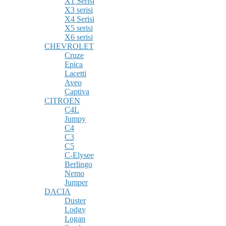
X1 Serisi
X3 serisi
X4 Serisi
X5 serisi
X6 serisi
CHEVROLET
Cruze
Epica
Lacetti
Aveo
Captiva
CITROEN
C4L
Jumpy
C4
C3
C5
C-Elysee
Berlingo
Nemo
Jumper
DACIA
Duster
Lodgy
Logan