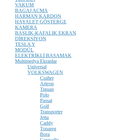
VAKUM
BAGAJ AÇMA
HARMAN KARDON
HAYALET GÖSTERGE
KAMERA
BAŞLIK-KAFALIK EKRAN
DİREKSİYON
TESLA Y
MODÜL
ELEKTRİKLİ BASAMAK
Multimedya Ekranlar
Universal
VOLKSWAGEN
Crafter
Arteon
Tiguan
Polo
Passat
Golf
Transporter
Jetta
Caddy
Touareg
Bora
Caravelle