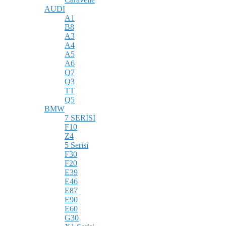
AUDI
A1
B8
A3
A4
A5
A6
Q7
Q3
TT
Q5
BMW
7 SERİSİ
F10
Z4
5 Serisi
F30
F20
E39
E46
E87
E90
E60
G30