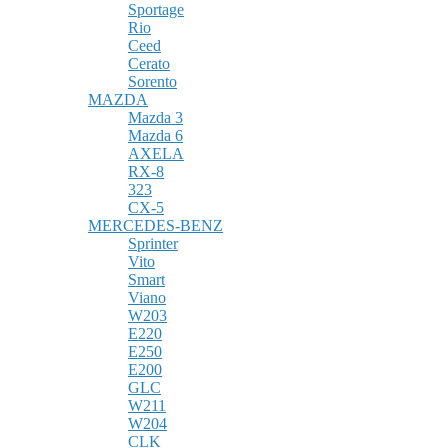
Sportage
Rio
Ceed
Cerato
Sorento
MAZDA
Mazda 3
Mazda 6
AXELA
RX-8
323
CX-5
MERCEDES-BENZ
Sprinter
Vito
Smart
Viano
W203
E220
E250
E200
GLC
W211
W204
CLK