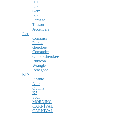
İ10
İ20
Getz
İ30
Santa fe
Tucson
Accent era
Jeep
Compass
Patriot
cherokee
Comander
Grand Cherokee
Rubicon
Wrangler
Renegade
KIA
Picanto
Niro
Optima
K5
Soul
MORNİNG
CARNİVAL
CARNİVAL