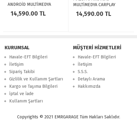
ANDROİD MULTİMEDYA
MULTİMEDYA CARPLAY
CARPLAY NAVİGASYON
NAVİGASYON EKRAN - 8GB
14,590.00 TL
14,590.00 TL
EKRAN - 8GB RAM+128GB
RAM+128GB HDD - MYWAY
HDD - MYWAY
KURUMSAL
MÜŞTERİ HİZMETLERİ
Havale-EFT Bilgileri
Havale-EFT Bilgileri
İletişim
İletişim
Sipariş Takibi
S.S.S.
Gizlilik ve Kullanım Şartları
Detaylı Arama
Kargo ve Taşıma Bilgileri
Hakkımızda
İptal ve İade
Kullanım Şartları
Copyrights © 2021 EMRGARAGE Tüm Hakları Saklıdır.
multimedya
, double teyp, android ekran, navigasyon, navimex, navix,
frox, multi medya,
audi multimedya
, a3, citroen, fiat, ford, kia, seat,
bmv, f30, e36,
multimedya ekranl
ar