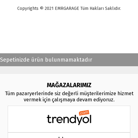
Copyrights © 2021 EMRGARAGE Tüm Hakları Saklıdır.
multimedya
, double teyp, android ekran, navigasyon, navimex, navix,
frox, multi medya,
audi multimedya
, a3, citroen, fiat, ford, kia, seat,
bmv, f30, e36,
multimedya ekranl
ar
Sepetinizde ürün bulunmamaktadır
MAĞAZALARIMIZ
Tüm pazaryerlerinde siz değerli müşterilerimize hizmet
vermek için çalışmaya devam ediyoruz.