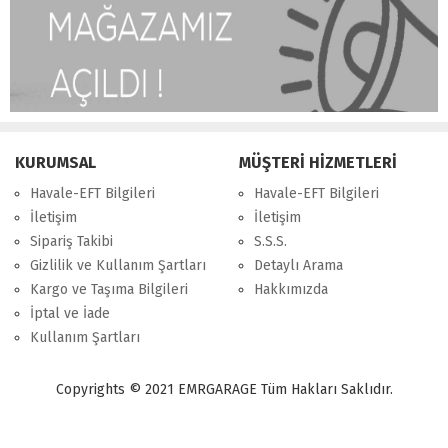
KURUMSAL
MÜŞTERİ HİZMETLERİ
Havale-EFT Bilgileri
Havale-EFT Bilgileri
İletişim
İletişim
Sipariş Takibi
S.S.S.
Gizlilik ve Kullanım Şartları
Detaylı Arama
Kargo ve Taşıma Bilgileri
Hakkımızda
İptal ve İade
Kullanım Şartları
Copyrights © 2021 EMRGARAGE Tüm Hakları Saklıdır.
multimedya
, double teyp, android ekran, navigasyon, navimex, navix,
frox, multi medya,
audi multimedya
, a3, citroen, fiat, ford, kia, seat,