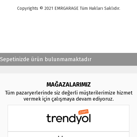
Copyrights © 2021 EMRGARAGE Tüm Hakları Saklıdır.
multimedya
, double teyp, android ekran, navigasyon, navimex, navix,
frox, multi medya,
audi multimedya
, a3, citroen, fiat, ford, kia, seat,
bmv, f30, e36,
multimedya ekranl
ar
Sepetinizde ürün bulunmamaktadır
MAĞAZALARIMIZ
Tüm pazaryerlerinde siz değerli müşterilerimize hizmet
vermek için çalışmaya devam ediyoruz.