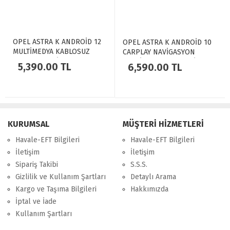
OPEL ASTRA K ANDROİD 12
OPEL ASTRA K ANDROİD 10
MULTİMEDYA KABLOSUZ
CARPLAY NAVİGASYON
CARPLAY NAVİGASYON
MULTİMEDYA EKRAN Fİ-7735
5,390.00 TL
6,590.00 TL
EKRAN TEYP - MYWAY MY-
0609W
KURUMSAL
MÜŞTERİ HİZMETLERİ
Havale-EFT Bilgileri
Havale-EFT Bilgileri
İletişim
İletişim
Sipariş Takibi
S.S.S.
Gizlilik ve Kullanım Şartları
Detaylı Arama
Kargo ve Taşıma Bilgileri
Hakkımızda
İptal ve İade
Kullanım Şartları