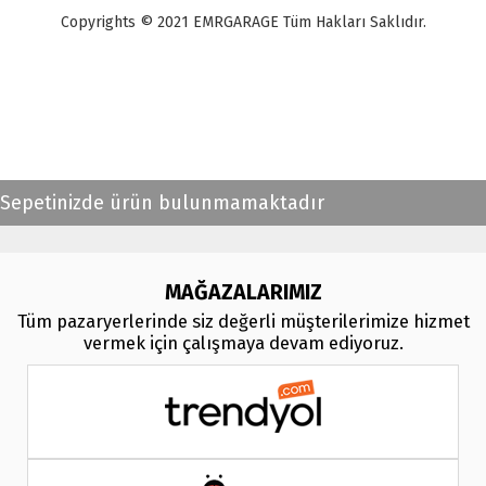
Copyrights © 2021 EMRGARAGE Tüm Hakları Saklıdır.
multimedya
, double teyp, android ekran, navigasyon, navimex, navix,
frox, multi medya,
audi multimedya
, a3, citroen, fiat, ford, kia, seat,
bmv, f30, e36,
multimedya ekranl
ar
Sepetinizde ürün bulunmamaktadır
MAĞAZALARIMIZ
Tüm pazaryerlerinde siz değerli müşterilerimize hizmet
vermek için çalışmaya devam ediyoruz.