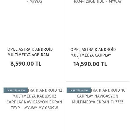
OPEL ASTRA K ANDROİD
OPEL ASTRA K ANDROİD
MULTİMEDYA 4GB RAM
MULTİMEDYA CARPLAY
CARPLAY NAVİGASYON
NAVİGASYON EKRAN - 8GB
8,590.00 TL
14,590.00 TL
EKRAN - MYWAY
RAM+128GB HDD - MYWAY
ÜCRETSİZ KARGO
ÜCRETSİZ KARGO