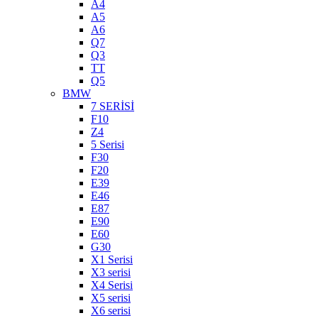
A4
A5
A6
Q7
Q3
TT
Q5
BMW
7 SERİSİ
F10
Z4
5 Serisi
F30
F20
E39
E46
E87
E90
E60
G30
X1 Serisi
X3 serisi
X4 Serisi
X5 serisi
X6 serisi