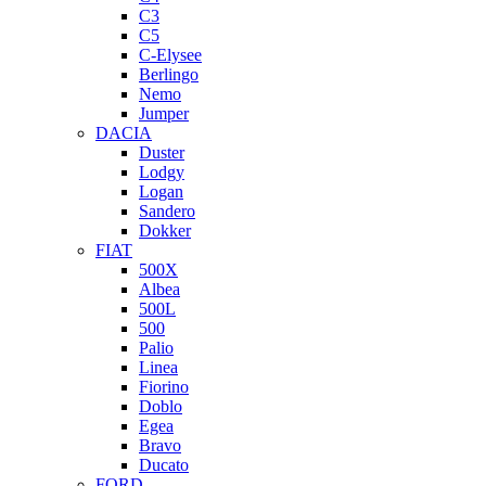
C3
C5
C-Elysee
Berlingo
Nemo
Jumper
DACIA
Duster
Lodgy
Logan
Sandero
Dokker
FIAT
500X
Albea
500L
500
Palio
Linea
Fiorino
Doblo
Egea
Bravo
Ducato
FORD