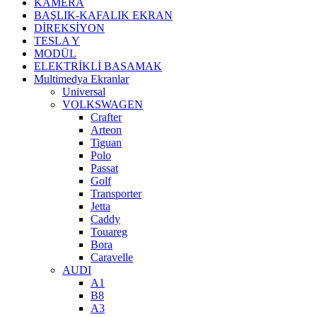
KAMERA
BAŞLIK-KAFALIK EKRAN
DİREKSİYON
TESLA Y
MODÜL
ELEKTRİKLİ BASAMAK
Multimedya Ekranlar
Universal
VOLKSWAGEN
Crafter
Arteon
Tiguan
Polo
Passat
Golf
Transporter
Jetta
Caddy
Touareg
Bora
Caravelle
AUDI
A1
B8
A3