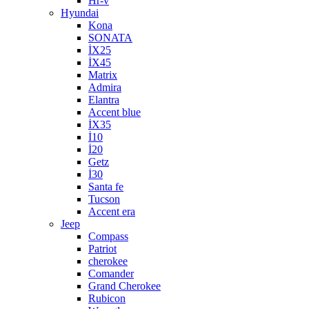
Hr-v
Hyundai
Kona
SONATA
İX25
İX45
Matrix
Admira
Elantra
Accent blue
İX35
İ10
İ20
Getz
İ30
Santa fe
Tucson
Accent era
Jeep
Compass
Patriot
cherokee
Comander
Grand Cherokee
Rubicon