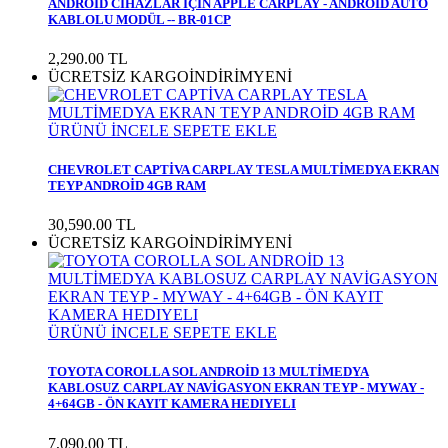
ANDROID CİHAZLAR İÇİN APPLE CARPLAY - ANDROID AUTO
KABLOLU MODÜL -- BR-01CP
2,290.00 TL
ÜCRETSİZ KARGO
İNDİRİM
YENİ
ÜRÜNÜ İNCELE
SEPETE EKLE
CHEVROLET CAPTİVA CARPLAY TESLA MULTİMEDYA EKRAN
TEYP ANDROİD 4GB RAM
30,590.00 TL
ÜCRETSİZ KARGO
İNDİRİM
YENİ
ÜRÜNÜ İNCELE
SEPETE EKLE
TOYOTA COROLLA SOL ANDROİD 13 MULTİMEDYA
KABLOSUZ CARPLAY NAVİGASYON EKRAN TEYP - MYWAY -
4+64GB - ÖN KAYIT KAMERA HEDIYELI
7,090.00 TL