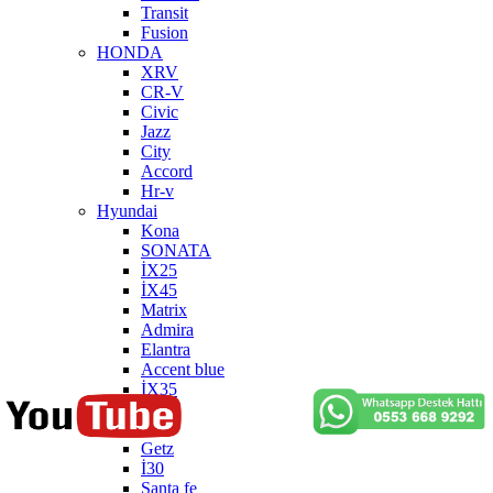
Transit
Fusion
HONDA
XRV
CR-V
Civic
Jazz
City
Accord
Hr-v
Hyundai
Kona
SONATA
İX25
İX45
Matrix
Admira
Elantra
Accent blue
İX35
İ10
İ20
Getz
İ30
Santa fe