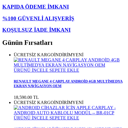
KAPIDA ÖDEME İMKANI
%100 GÜVENLİ ALIŞVERİŞ
KOŞULSUZ İADE İMKANI
Günün Fırsatları
ÜCRETSİZ KARGO
İNDİRİM
YENİ
ÜRÜNÜ İNCELE
SEPETE EKLE
RENAULT MEGANE 4 CARPLAY ANDROİD 4GB MULTİMEDYA
EKRAN NAVİGASYON OEM
18,590.00 TL
ÜCRETSİZ KARGO
İNDİRİM
YENİ
ÜRÜNÜ İNCELE
SEPETE EKLE