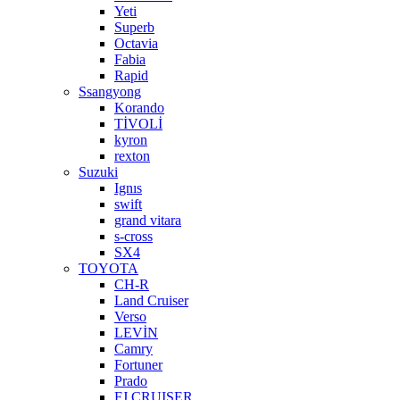
Yeti
Superb
Octavia
Fabia
Rapid
Ssangyong
Korando
TİVOLİ
kyron
rexton
Suzuki
Ignıs
swift
grand vitara
s-cross
SX4
TOYOTA
CH-R
Land Cruiser
Verso
LEVİN
Camry
Fortuner
Prado
FJ CRUISER