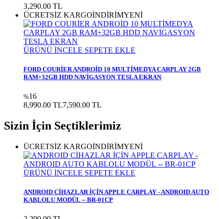
3,290.00 TL
ÜCRETSİZ KARGO
İNDİRİM
YENİ
ÜRÜNÜ İNCELE
SEPETE EKLE
FORD COURİER ANDROİD 10 MULTİMEDYA CARPLAY 2GB
RAM+32GB HDD NAVİGASYON TESLA EKRAN
16
%
8,990.00 TL
7,590.00 TL
Sizin İçin Seçtiklerimiz
ÜCRETSİZ KARGO
İNDİRİM
YENİ
ÜRÜNÜ İNCELE
SEPETE EKLE
ANDROID CİHAZLAR İÇİN APPLE CARPLAY - ANDROID AUTO
KABLOLU MODÜL -- BR-01CP
2,290.00 TL