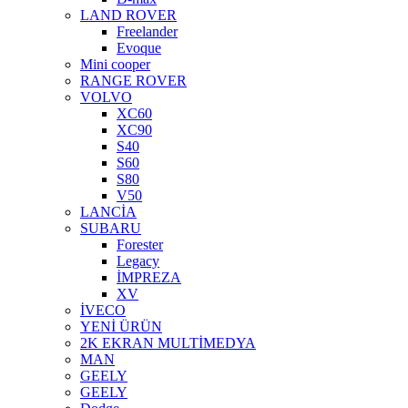
LAND ROVER
Freelander
Evoque
Mini cooper
RANGE ROVER
VOLVO
XC60
XC90
S40
S60
S80
V50
LANCİA
SUBARU
Forester
Legacy
İMPREZA
XV
İVECO
YENİ ÜRÜN
2K EKRAN MULTİMEDYA
MAN
GEELY
GEELY