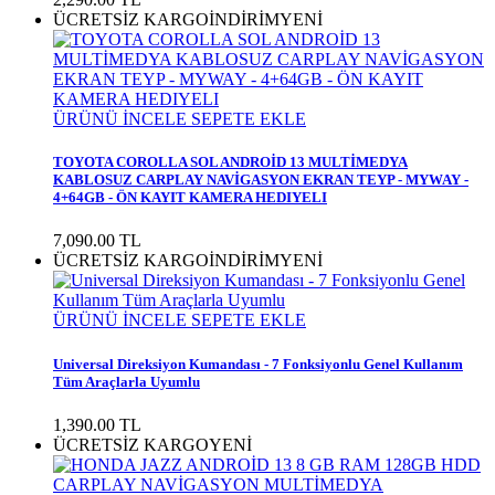
ÜCRETSİZ KARGO
İNDİRİM
YENİ
ÜRÜNÜ İNCELE
SEPETE EKLE
TOYOTA COROLLA SOL ANDROİD 13 MULTİMEDYA
KABLOSUZ CARPLAY NAVİGASYON EKRAN TEYP - MYWAY -
4+64GB - ÖN KAYIT KAMERA HEDIYELI
7,090.00 TL
ÜCRETSİZ KARGO
İNDİRİM
YENİ
ÜRÜNÜ İNCELE
SEPETE EKLE
Universal Direksiyon Kumandası - 7 Fonksiyonlu Genel Kullanım
Tüm Araçlarla Uyumlu
1,390.00 TL
ÜCRETSİZ KARGO
YENİ