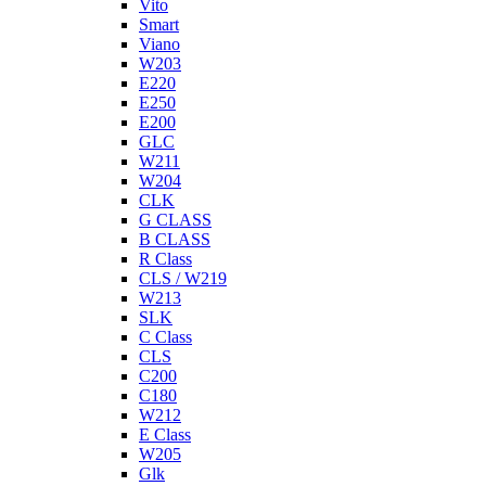
Vito
Smart
Viano
W203
E220
E250
E200
GLC
W211
W204
CLK
G CLASS
B CLASS
R Class
CLS / W219
W213
SLK
C Class
CLS
C200
C180
W212
E Class
W205
Glk