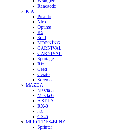
Wrangler
Renegade
KIA
Picanto
Niro
Optima
K5
Soul
MORNİNG
CARNİVAL
CARNİVAL
Sportage
Rio
Ceed
Cerato
Sorento
MAZDA
Mazda 3
Mazda 6
AXELA
RX-8
323
CX-5
MERCEDES-BENZ
Sprinter