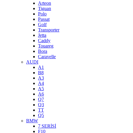
Arteon
Tiguan
Polo
Passat
Golf
Transporter
Jetta
Caddy
Touareg
Bora
Caravelle
AUDI
A1
B8
A3
A4
A5
A6
Q7
Q3
TT
Q5
BMW
7 SERİSİ
F10