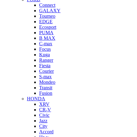
Connect
GALAXY
Tourneo
EDGE
Ecosport
PUMA
B MAX
C-max
Focus
Kuga
Ranger
Fiesta
Courier
S-max
Mondeo
Transit
Fusion
HONDA
XRV
CR-V
Civic
Jazz
City
Accord