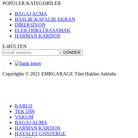
POPÜLER KATEGORİLER
BAGAJ AÇMA
BAŞLIK-KAFALIK EKRAN
DİREKSİYON
ELEKTRİKLİ BASAMAK
HARMAN KARDON
E-BÜLTEN
Copyrights © 2021 EMRGARAGE Tüm Hakları Saklıdır.
multimedya
, double teyp, android ekran, navigasyon, navimex,
navix, frox, multi medya,
audi multimedya
, a3, citroen, fiat, ford,
kia, seat, bmv, f30, e36,
multimedya ekranl
ar
KABLO
TEK DİN
VAKUM
BAGAJ AÇMA
HARMAN KARDON
HAYALET GÖSTERGE