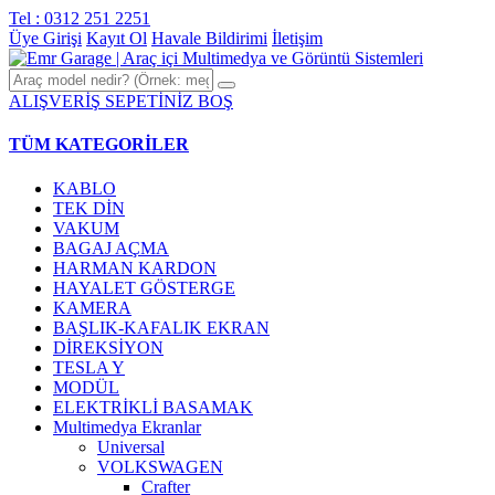
Tel : 0312 251 2251
Üye Girişi
Kayıt Ol
Havale Bildirimi
İletişim
ALIŞVERİŞ SEPETİNİZ BOŞ
TÜM KATEGORİLER
KABLO
TEK DİN
VAKUM
BAGAJ AÇMA
HARMAN KARDON
HAYALET GÖSTERGE
KAMERA
BAŞLIK-KAFALIK EKRAN
DİREKSİYON
TESLA Y
MODÜL
ELEKTRİKLİ BASAMAK
Multimedya Ekranlar
Universal
VOLKSWAGEN
Crafter