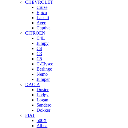
CHEVROLET
Cruze
Epica
Lacetti
Aveo
Captiva
CITROEN
C4L
Jumpy
C4
C3
C5
C-Elysee
Berlingo
Nemo
Jumper
DACIA
Duster
Lodgy
Logan
Sandero
Dokker
FIAT
500X
Albea