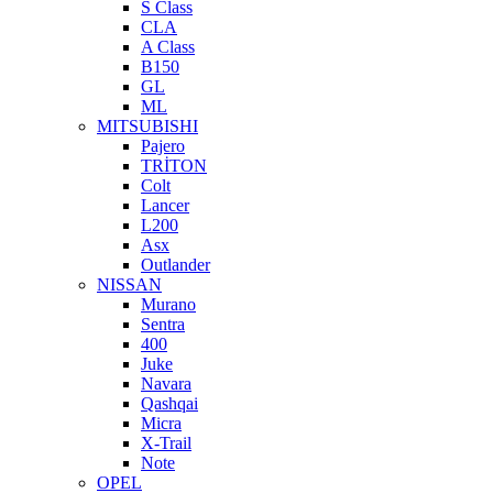
S Class
CLA
A Class
B150
GL
ML
MITSUBISHI
Pajero
TRİTON
Colt
Lancer
L200
Asx
Outlander
NISSAN
Murano
Sentra
400
Juke
Navara
Qashqai
Micra
X-Trail
Note
OPEL