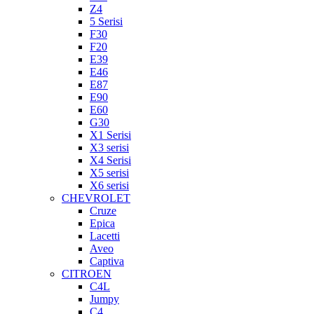
Z4
5 Serisi
F30
F20
E39
E46
E87
E90
E60
G30
X1 Serisi
X3 serisi
X4 Serisi
X5 serisi
X6 serisi
CHEVROLET
Cruze
Epica
Lacetti
Aveo
Captiva
CITROEN
C4L
Jumpy
C4