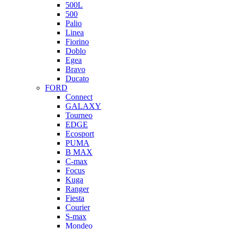
500L
500
Palio
Linea
Fiorino
Doblo
Egea
Bravo
Ducato
FORD
Connect
GALAXY
Tourneo
EDGE
Ecosport
PUMA
B MAX
C-max
Focus
Kuga
Ranger
Fiesta
Courier
S-max
Mondeo