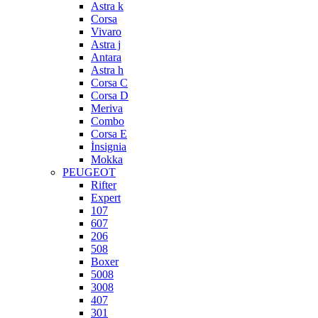
Astra k
Corsa
Vivaro
Astra j
Antara
Astra h
Corsa C
Corsa D
Meriva
Combo
Corsa E
İnsignia
Mokka
PEUGEOT
Rifter
Expert
107
607
206
508
Boxer
5008
3008
407
301