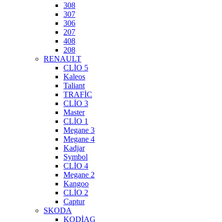
308
307
306
207
408
208
RENAULT
CLİO 5
Kaleos
Taliant
TRAFİC
CLİO 3
Master
CLİO 1
Megane 3
Megane 4
Kadjar
Symbol
CLİO 4
Megane 2
Kangoo
CLİO 2
Captur
SKODA
KODİAG