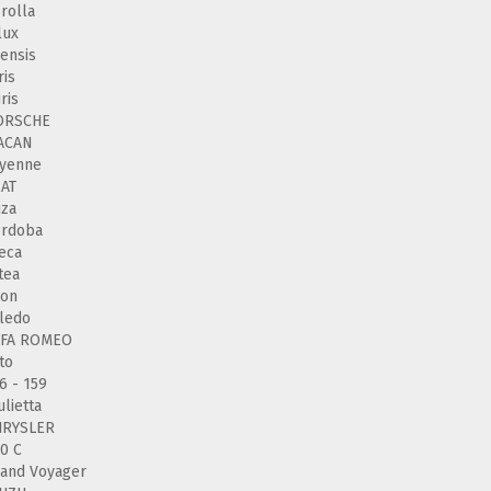
rolla
lux
ensis
ris
ris
ORSCHE
ACAN
ayenne
AT
iza
ordoba
eca
tea
eon
ledo
LFA ROMEO
to
6 - 159
ulietta
HRYSLER
0 C
and Voyager