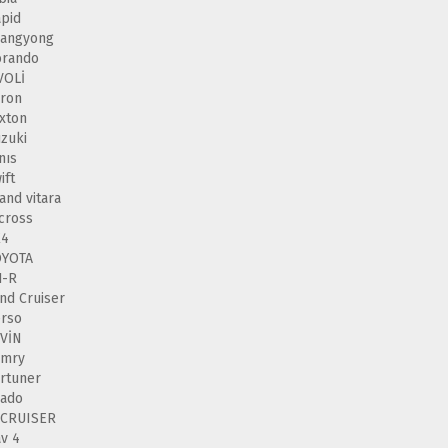
pid
sangyong
orando
VOLİ
ron
xton
zuki
nıs
ift
and vitara
cross
X4
OYOTA
H-R
nd Cruiser
rso
VİN
amry
rtuner
rado
 CRUISER
v 4