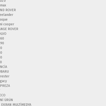
SUZU
-max
AND ROVER
eelander
voque
ni cooper
ANGE ROVER
OLVO
C60
C90
40
60
80
50
NCİA
UBARU
rester
gacy
MPREZA
V
VECO
ENİ ÜRÜN
K EKRAN MULTİMEDYA