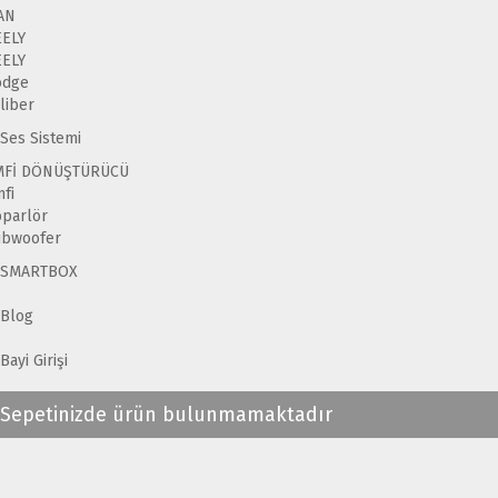
AN
EELY
EELY
odge
liber
Ses Sistemi
MFİ DÖNÜŞTÜRÜCÜ
fi
parlör
ubwoofer
SMARTBOX
Blog
Bayi Girişi
Sepetinizde ürün bulunmamaktadır