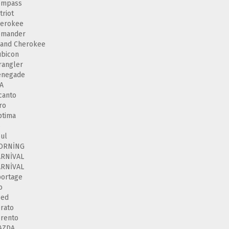
ompass
triot
herokee
omander
and Cherokee
bicon
angler
enegade
A
canto
ro
ptima
5
ul
ORNİNG
ARNİVAL
ARNİVAL
ortage
o
eed
rato
rento
AZDA