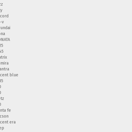
zz
ty
cord
-v
undai
ona
ONATA
25
45
trix
mira
antra
cent blue
35
0
0
tz
0
nta fe
cson
cent era
ep