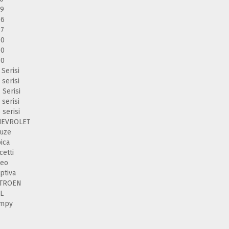
39
46
87
90
60
30
 Serisi
 serisi
 Serisi
 serisi
 serisi
HEVROLET
uze
ica
cetti
veo
ptiva
ITROEN
L
umpy