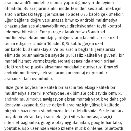
aracınız amfi'li modelse montaj yaptırdığınız yer deneyimli
olmalıdır. Bu araçların amfili modellerinden ses alabilmek için
aracın arkadaki teyp işlemcisine 16 adet 0,75 kablo çekilmelidir.
Eğer bağlantı doğru yapılmazsa bmw x5 android multimedya
cihazınızdan ses alamayabilir veya direksiyondan teybi kontrol
edemeyebilirsiniz. Emr garage olarak bmw x5 android
multimedya ekran montajı yaptığımız araçta amfi var ise özel
temin ettiğimiz içinden 16 adet 0,75 kablo geçen özel
bir kablo kullanmaktayız. Ve bu aracın bağlantı şemalarıda
elimizde bulunmakta bu sayede pürüzsüz kaliteli ve güvenli bir
montaj hizmeti vermekteyiz. Montaj esnasında aracın orjinal
elektronik ve plastik aksamına müdahale etmiyoruz. Bmw x5
android multimedya ekran'larımızın montaj ekipmanları
arabanıza tam uyumludur.
Bize göre böylesine kaliteli bir aracın tek eksiği kaliteli bir
multimedya sistemi. Profesyonel ekibimizle çok sayıda bmw
x5
android multimedya
navigasyon ekran montajı yaptık ve daha çok
deneyim kazandık. Siz ve değerli aracınız için yüksek kalitede
birçok cihazı demo standımızda test edebilirsiniz. Sizde bu tarz
büyük bir ekran keyfi sürmek geri vites kamerası, araçiçi
internet bağlantısı, google play uygulamaları, google haritalar,
youtube, usb üzerinden video izleme müzik dinleme, bluetooth