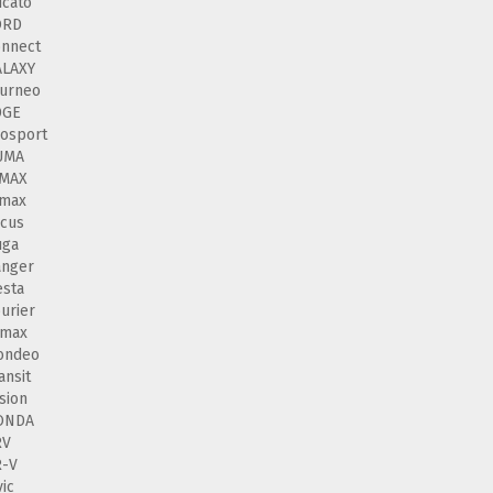
cato
ORD
nnect
ALAXY
urneo
DGE
osport
UMA
 MAX
-max
cus
uga
anger
esta
urier
-max
ondeo
ansit
sion
ONDA
RV
R-V
vic