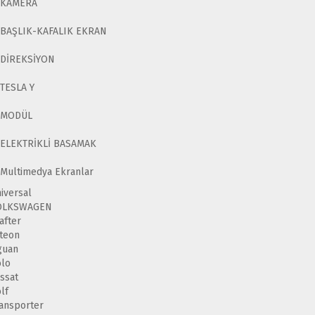
KAMERA
BAŞLIK-KAFALIK EKRAN
DİREKSİYON
TESLA Y
MODÜL
ELEKTRİKLİ BASAMAK
Multimedya Ekranlar
iversal
OLKSWAGEN
after
teon
guan
lo
ssat
lf
ansporter