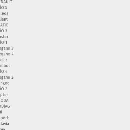
ENAULT
İO 5
leos
liant
AFİC
İO 3
ster
İO 1
egane 3
egane 4
djar
ymbol
İO 4
egane 2
angoo
İO 2
ptur
KODA
ODİAG
ti
uperb
tavia
bia