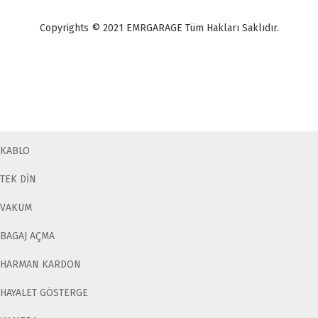
Copyrights © 2021 EMRGARAGE Tüm Hakları Saklıdır.
multimedya
, double teyp, android ekran, navigasyon, navimex, navix,
frox, multi medya,
audi multimedya
, a3, citroen, fiat, ford, kia, seat,
bmv, f30, e36,
multimedya ekranl
ar
KABLO
TEK DİN
VAKUM
BAGAJ AÇMA
HARMAN KARDON
HAYALET GÖSTERGE