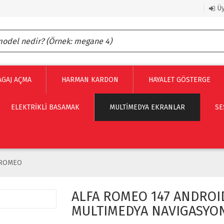
Üy
AGAJ AÇMA
HARMAN KARDON
HAYALET GÖSTERGE
ELEKTRİKLİ BASAMAK
MULTIMEDYA EKRANLAR
SE
 ROMEO
ALFA ROMEO 147 ANDROI
MULTIMEDYA NAVIGASYO