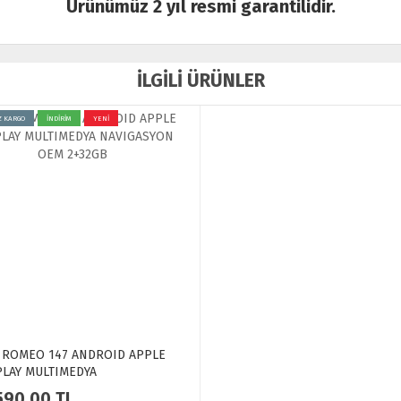
Ürünümüz 2 yıl resmi garantilidir.
İLGİLİ ÜRÜNLER
Z KARGO
İNDİRİM
YENİ
 ROMEO 147 ANDROID APPLE
LAY MULTIMEDYA
IGASYON OEM 2+32GB
590.00
TL