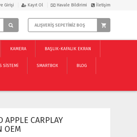
e Girişi
Kayıt Ol
Havale Bildirimi
İletişim
ALIŞVERİŞ SEPETİNİZ BOŞ
KAMERA
BAŞLIK-KAFALIK EKRAN
S SISTEMI
SMARTBOX
BLOG
D APPLE CARPLAY
N OEM