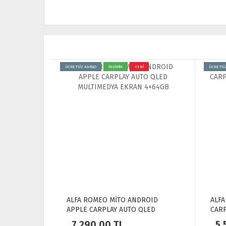
ÜCRETSİZ KARGO
İNDİRİM
YENİ
ÜCRETSİ
ALFA ROMEO MİTO ANDROID
ALFA
APPLE CARPLAY AUTO QLED
CARP
MULTIMEDYA EKRAN 4+64GB
NAV
7,290.00
TL
5,