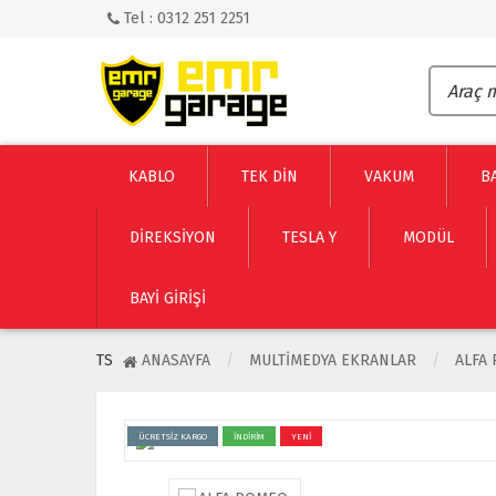
Tel : 0312 251 2251
KABLO
TEK DİN
VAKUM
B
DİREKSİYON
TESLA Y
MODÜL
BAYI GIRIŞI
TS
ANASAYFA
MULTIMEDYA EKRANLAR
ALFA
ÜCRETSİZ KARGO
İNDİRİM
YENİ