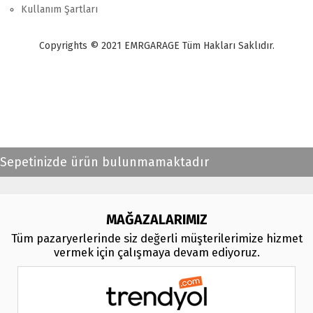
Kullanım Şartları
Copyrights © 2021 EMRGARAGE Tüm Hakları Saklıdır.
multimedya
, double teyp, android ekran, navigasyon, navimex, navix,
frox, multi medya,
audi multimedya
, a3, citroen, fiat, ford, kia, seat,
bmv, f30, e36,
multimedya ekranl
ar
Sepetinizde ürün bulunmamaktadır
MAĞAZALARIMIZ
Tüm pazaryerlerinde siz değerli müşterilerimize hizmet
vermek için çalışmaya devam ediyoruz.