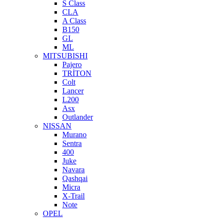
S Class
CLA
A Class
B150
GL
ML
MITSUBISHI
Pajero
TRİTON
Colt
Lancer
L200
Asx
Outlander
NISSAN
Murano
Sentra
400
Juke
Navara
Qashqai
Micra
X-Trail
Note
OPEL