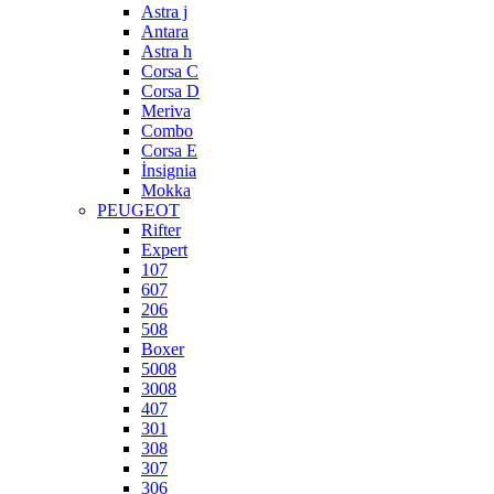
Astra j
Antara
Astra h
Corsa C
Corsa D
Meriva
Combo
Corsa E
İnsignia
Mokka
PEUGEOT
Rifter
Expert
107
607
206
508
Boxer
5008
3008
407
301
308
307
306