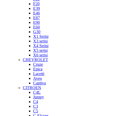
F20
E39
E46
E87
E90
E60
G30
X1 Serisi
X3 serisi
X4 Serisi
X5 serisi
X6 serisi
CHEVROLET
Cruze
Epica
Lacetti
Aveo
Captiva
CITROEN
C4L
Jumpy
C4
C3
C5
C-Elysee