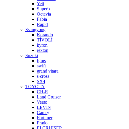
Yeti
Superb
Octavia
Fabia
Rapid
Ssangyong
Korando
TİVOLİ
kyron
rexton
Suzuki
Ignıs
swift
grand vitara
s-cross
SX4
TOYOTA
CH-R
Land Cruiser
Verso
LEVİN
Camry
Fortuner
Prado
FJ CRUISER