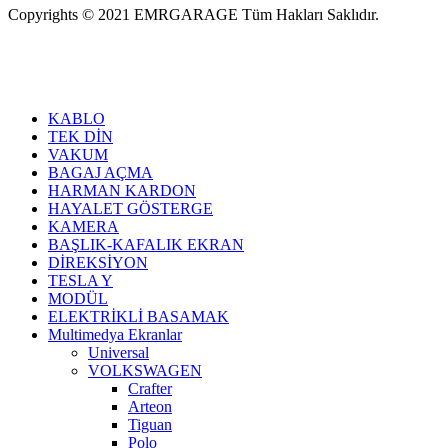
Copyrights © 2021 EMRGARAGE Tüm Hakları Saklıdır.
multimedya
, double teyp, android ekran, navigasyon, navimex,
navix, frox, multi medya,
audi multimedya
, a3, citroen, fiat, ford,
kia, seat, bmv, f30, e36,
multimedya ekranl
ar
KABLO
TEK DİN
VAKUM
BAGAJ AÇMA
HARMAN KARDON
HAYALET GÖSTERGE
KAMERA
BAŞLIK-KAFALIK EKRAN
DİREKSİYON
TESLA Y
MODÜL
ELEKTRİKLİ BASAMAK
Multimedya Ekranlar
Universal
VOLKSWAGEN
Crafter
Arteon
Tiguan
Polo