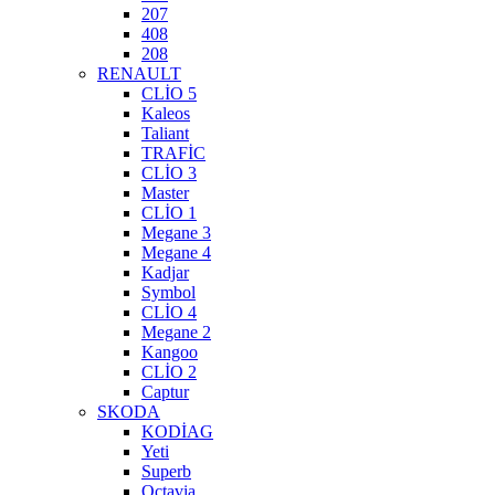
207
408
208
RENAULT
CLİO 5
Kaleos
Taliant
TRAFİC
CLİO 3
Master
CLİO 1
Megane 3
Megane 4
Kadjar
Symbol
CLİO 4
Megane 2
Kangoo
CLİO 2
Captur
SKODA
KODİAG
Yeti
Superb
Octavia