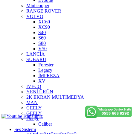
Evoque
Mini cooper
RANGE ROVER
VOLVO
XC60
XC90
S40
S60
S80
V50
LANCİA
SUBARU
Forester
Legacy
İMPREZA
XV
İVECO
YENİ ÜRÜN
2K EKRAN MULTİMEDYA
MAN
GEELY
GEELY
Dodge
Caliber
Ses Sistemi