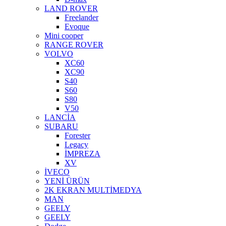
LAND ROVER
Freelander
Evoque
Mini cooper
RANGE ROVER
VOLVO
XC60
XC90
S40
S60
S80
V50
LANCİA
SUBARU
Forester
Legacy
İMPREZA
XV
İVECO
YENİ ÜRÜN
2K EKRAN MULTİMEDYA
MAN
GEELY
GEELY