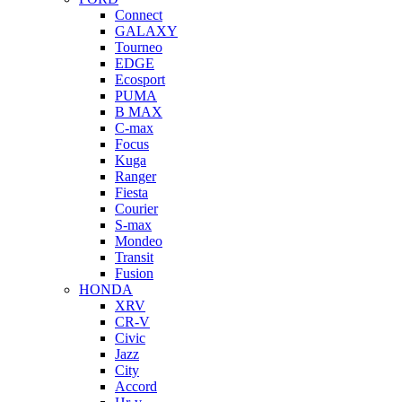
Connect
GALAXY
Tourneo
EDGE
Ecosport
PUMA
B MAX
C-max
Focus
Kuga
Ranger
Fiesta
Courier
S-max
Mondeo
Transit
Fusion
HONDA
XRV
CR-V
Civic
Jazz
City
Accord