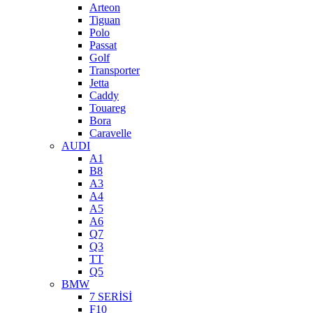
Arteon
Tiguan
Polo
Passat
Golf
Transporter
Jetta
Caddy
Touareg
Bora
Caravelle
AUDI
A1
B8
A3
A4
A5
A6
Q7
Q3
TT
Q5
BMW
7 SERİSİ
F10