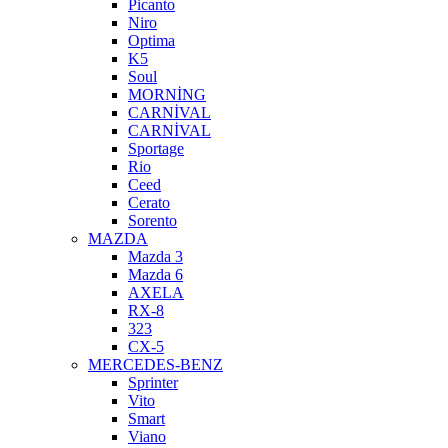
Picanto
Niro
Optima
K5
Soul
MORNİNG
CARNİVAL
CARNİVAL
Sportage
Rio
Ceed
Cerato
Sorento
MAZDA
Mazda 3
Mazda 6
AXELA
RX-8
323
CX-5
MERCEDES-BENZ
Sprinter
Vito
Smart
Viano