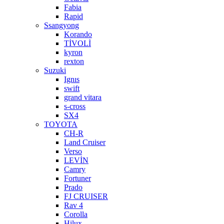
Fabia
Rapid
Ssangyong
Korando
TİVOLİ
kyron
rexton
Suzuki
Ignıs
swift
grand vitara
s-cross
SX4
TOYOTA
CH-R
Land Cruiser
Verso
LEVİN
Camry
Fortuner
Prado
FJ CRUISER
Rav 4
Corolla
Hilux