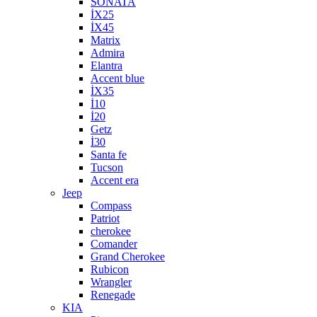
SONATA
İX25
İX45
Matrix
Admira
Elantra
Accent blue
İX35
İ10
İ20
Getz
İ30
Santa fe
Tucson
Accent era
Jeep
Compass
Patriot
cherokee
Comander
Grand Cherokee
Rubicon
Wrangler
Renegade
KIA