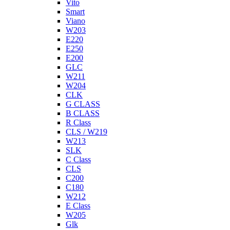
Vito
Smart
Viano
W203
E220
E250
E200
GLC
W211
W204
CLK
G CLASS
B CLASS
R Class
CLS / W219
W213
SLK
C Class
CLS
C200
C180
W212
E Class
W205
Glk