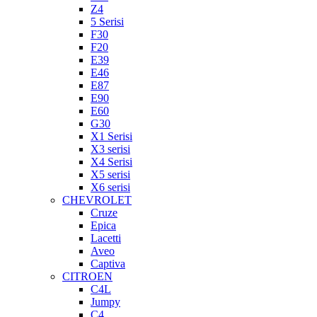
Z4
5 Serisi
F30
F20
E39
E46
E87
E90
E60
G30
X1 Serisi
X3 serisi
X4 Serisi
X5 serisi
X6 serisi
CHEVROLET
Cruze
Epica
Lacetti
Aveo
Captiva
CITROEN
C4L
Jumpy
C4