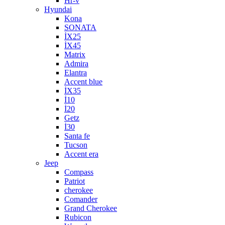
Hr-v
Hyundai
Kona
SONATA
İX25
İX45
Matrix
Admira
Elantra
Accent blue
İX35
İ10
İ20
Getz
İ30
Santa fe
Tucson
Accent era
Jeep
Compass
Patriot
cherokee
Comander
Grand Cherokee
Rubicon