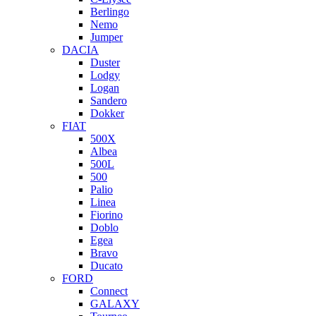
Berlingo
Nemo
Jumper
DACIA
Duster
Lodgy
Logan
Sandero
Dokker
FIAT
500X
Albea
500L
500
Palio
Linea
Fiorino
Doblo
Egea
Bravo
Ducato
FORD
Connect
GALAXY