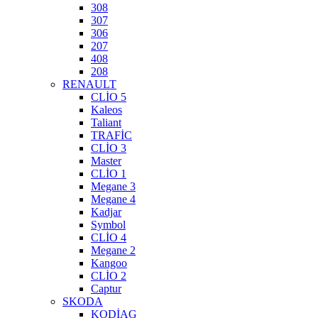
308
307
306
207
408
208
RENAULT
CLİO 5
Kaleos
Taliant
TRAFİC
CLİO 3
Master
CLİO 1
Megane 3
Megane 4
Kadjar
Symbol
CLİO 4
Megane 2
Kangoo
CLİO 2
Captur
SKODA
KODİAG