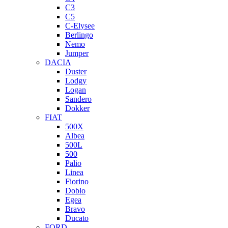
C3
C5
C-Elysee
Berlingo
Nemo
Jumper
DACIA
Duster
Lodgy
Logan
Sandero
Dokker
FIAT
500X
Albea
500L
500
Palio
Linea
Fiorino
Doblo
Egea
Bravo
Ducato
FORD