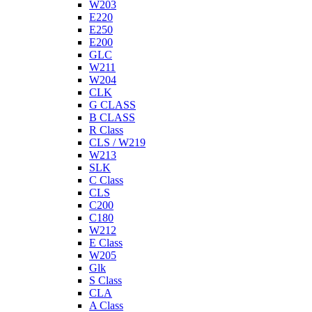
W203
E220
E250
E200
GLC
W211
W204
CLK
G CLASS
B CLASS
R Class
CLS / W219
W213
SLK
C Class
CLS
C200
C180
W212
E Class
W205
Glk
S Class
CLA
A Class