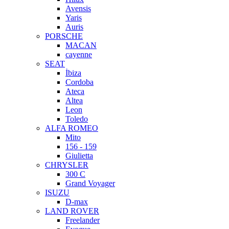
Avensis
Yaris
Auris
PORSCHE
MACAN
cayenne
SEAT
İbiza
Cordoba
Ateca
Altea
Leon
Toledo
ALFA ROMEO
Mito
156 - 159
Giulietta
CHRYSLER
300 C
Grand Voyager
ISUZU
D-max
LAND ROVER
Freelander