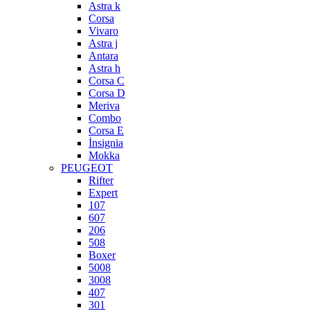
Astra k
Corsa
Vivaro
Astra j
Antara
Astra h
Corsa C
Corsa D
Meriva
Combo
Corsa E
İnsignia
Mokka
PEUGEOT
Rifter
Expert
107
607
206
508
Boxer
5008
3008
407
301