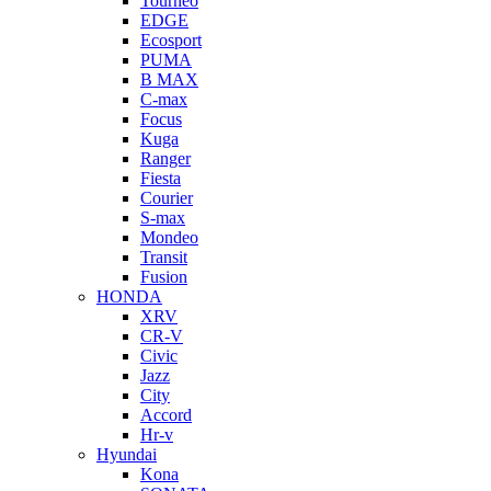
Tourneo
EDGE
Ecosport
PUMA
B MAX
C-max
Focus
Kuga
Ranger
Fiesta
Courier
S-max
Mondeo
Transit
Fusion
HONDA
XRV
CR-V
Civic
Jazz
City
Accord
Hr-v
Hyundai
Kona