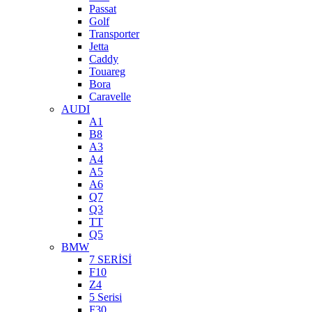
Passat
Golf
Transporter
Jetta
Caddy
Touareg
Bora
Caravelle
AUDI
A1
B8
A3
A4
A5
A6
Q7
Q3
TT
Q5
BMW
7 SERİSİ
F10
Z4
5 Serisi
F30