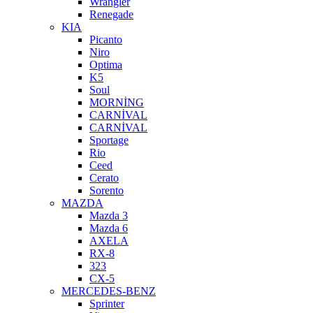
Wrangler
Renegade
KIA
Picanto
Niro
Optima
K5
Soul
MORNİNG
CARNİVAL
CARNİVAL
Sportage
Rio
Ceed
Cerato
Sorento
MAZDA
Mazda 3
Mazda 6
AXELA
RX-8
323
CX-5
MERCEDES-BENZ
Sprinter