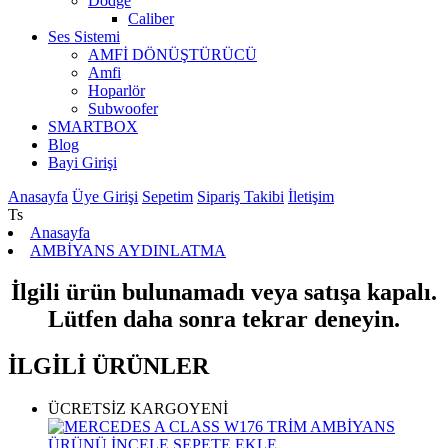
Dodge
Caliber
Ses Sistemi
AMFİ DÖNÜŞTÜRÜCÜ
Amfi
Hoparlör
Subwoofer
SMARTBOX
Blog
Bayi Girişi
Anasayfa
Üye Girişi
Sepetim
Sipariş Takibi
İletişim
Ts
Anasayfa
AMBİYANS AYDINLATMA
İlgili ürün bulunamadı veya satışa kapalı.
Lütfen daha sonra tekrar deneyin.
İLGİLİ ÜRÜNLER
ÜCRETSİZ KARGO
YENİ
ÜRÜNÜ İNCELE
SEPETE EKLE