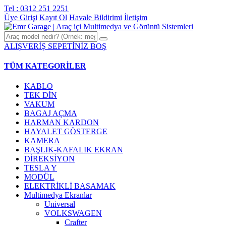
Tel : 0312 251 2251
Üye Girişi
Kayıt Ol
Havale Bildirimi
İletişim
ALIŞVERİŞ SEPETİNİZ BOŞ
TÜM KATEGORİLER
KABLO
TEK DİN
VAKUM
BAGAJ AÇMA
HARMAN KARDON
HAYALET GÖSTERGE
KAMERA
BAŞLIK-KAFALIK EKRAN
DİREKSİYON
TESLA Y
MODÜL
ELEKTRİKLİ BASAMAK
Multimedya Ekranlar
Universal
VOLKSWAGEN
Crafter