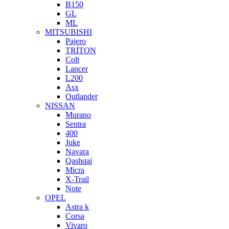
B150
GL
ML
MITSUBISHI
Pajero
TRİTON
Colt
Lancer
L200
Asx
Outlander
NISSAN
Murano
Sentra
400
Juke
Navara
Qashqai
Micra
X-Trail
Note
OPEL
Astra k
Corsa
Vivaro