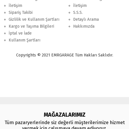
İletişim
İletişim
Sipariş Takibi
S.S.S.
Gizlilik ve Kullanım Şartları
Detaylı Arama
Kargo ve Taşıma Bilgileri
Hakkımızda
İptal ve İade
Kullanım Şartları
Copyrights © 2021 EMRGARAGE Tüm Hakları Saklıdır.
multimedya
, double teyp, android ekran, navigasyon, navimex, navix,
frox, multi medya,
audi multimedya
, a3, citroen, fiat, ford, kia, seat,
bmv, f30, e36,
multimedya ekranl
ar
MAĞAZALARIMIZ
Tüm pazaryerlerinde siz değerli müşterilerimize hizmet
vermek için çalışmaya devam ediyoruz.