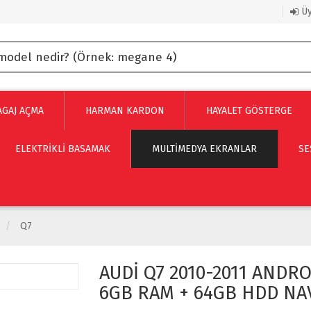
Üy
AGAJ AÇMA
HARMAN KARDON
HAYALET GÖSTERGE
ELEKTRİKLİ BASAMAK
MULTIMEDYA EKRANLAR
SE
Q7
AUDİ Q7 2010-2011 ANDR
6GB RAM + 64GB HDD NA