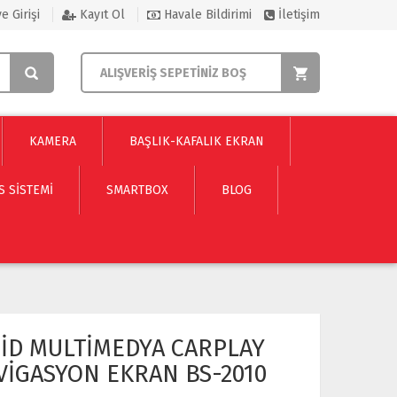
e Girişi
Kayıt Ol
Havale Bildirimi
İletişim
ALIŞVERİŞ SEPETİNİZ BOŞ
KAMERA
BAŞLIK-KAFALIK EKRAN
S SISTEMI
SMARTBOX
BLOG
OİD MULTİMEDYA CARPLAY
VİGASYON EKRAN BS-2010