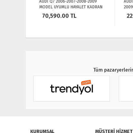
DEL
AUDI Q7 2006-2007-2008-2009
AUDİ
AN +
MODEL UYUMLU HAYALET KADRAN
2009
AN
+ MULTİMEDYA FULL EKRAN
CARP
70,590.00
TL
22
NAVİ
Tüm pazaryerlerin
KURUMSAL
MÜŞTERİ HİZMET