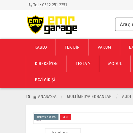
Tel : 0312 251 2251
KABLO
TEK DİN
VAKUM
B
DİREKSİYON
TESLA Y
MODÜL
BAYI GIRIŞI
TS
ANASAYFA
MULTIMEDYA EKRANLAR
AUDI
ÜCRETSİZ KARGO
YENİ