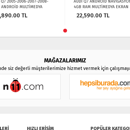
 Q7 2005-2006-2007-2008-
AUDİ Q7 ANDROİD NAVİGASYO
 ANDROİD MULTİMEDYA
4GB RAM MULTİMEDYA EKRAN
LAY 6GB RAM + 64GB HDD
NAVİMEX - 4465
,890.00
TL
22,590.00
TL
GASYON EKRAN BS-2005
MAĞAZALARIMIZ
de siz değerli müşterilerimize hizmet vermek için çalışma
LERİ
HIZLI ERİŞİM
POPÜLER KATEGO