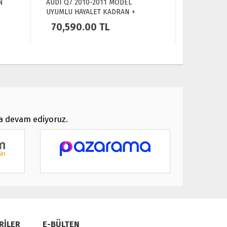
N
AUDI Q7 2010-2011 MODEL
AUDI Q7 20
UYUMLU HAYALET KADRAN +
MODEL UYU
MULTİMEDYA FULL EKRAN
+ MULTİME
70,590.00
TL
70,590
ya devam ediyoruz.
RİLER
E-BÜLTEN