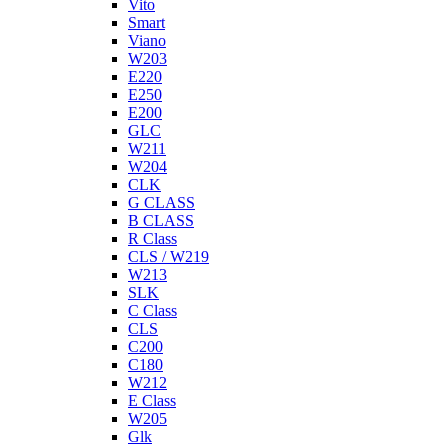
Vito
Smart
Viano
W203
E220
E250
E200
GLC
W211
W204
CLK
G CLASS
B CLASS
R Class
CLS / W219
W213
SLK
C Class
CLS
C200
C180
W212
E Class
W205
Glk