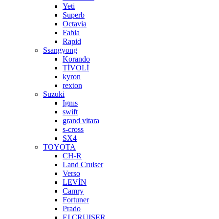
Yeti
Superb
Octavia
Fabia
Rapid
Ssangyong
Korando
TİVOLİ
kyron
rexton
Suzuki
Ignıs
swift
grand vitara
s-cross
SX4
TOYOTA
CH-R
Land Cruiser
Verso
LEVİN
Camry
Fortuner
Prado
FJ CRUISER