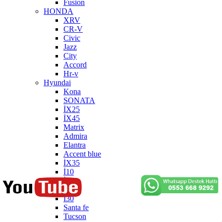
Fusion
HONDA
XRV
CR-V
Civic
Jazz
City
Accord
Hr-v
Hyundai
Kona
SONATA
İX25
İX45
Matrix
Admira
Elantra
Accent blue
İX35
İ10
İ20
Getz
İ30
Santa fe
Tucson