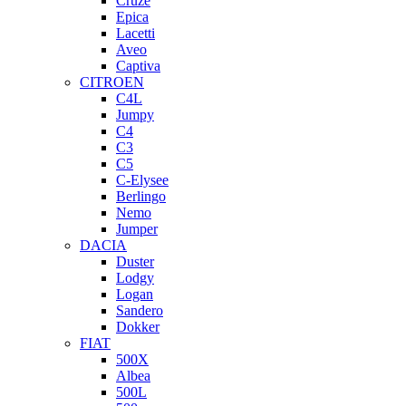
Cruze
Epica
Lacetti
Aveo
Captiva
CITROEN
C4L
Jumpy
C4
C3
C5
C-Elysee
Berlingo
Nemo
Jumper
DACIA
Duster
Lodgy
Logan
Sandero
Dokker
FIAT
500X
Albea
500L