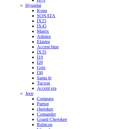
Hr-v
Hyundai
Kona
SONATA
İX25
İX45
Matrix
Admira
Elantra
Accent blue
İX35
İ10
İ20
Getz
İ30
Santa fe
Tucson
Accent era
Jeep
Compass
Patriot
cherokee
Comander
Grand Cherokee
Rubicon