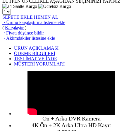
LÜTFEN ÖNCELİKLE AŞAĞIDAN SEÇİMİNİZİ YAPINIZ
SEPETE EKLE
HEMEN AL
·
Ürünü karşılaştırma listeme ekle
(
Karşılaştır
)
·
Fiyatı düşünce bildir
·
Aklımdakiler listesine ekle
ÜRÜN AÇIKLAMASI
ÖDEME BİLGİLERİ
TESLİMAT VE İADE
MÜŞTERİ YORUMLARI
Ön + Arka DVR Kamera
4K Ön + 2K Arka Ultra HD Kayıt