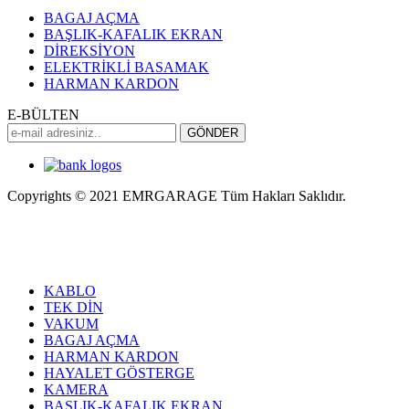
BAGAJ AÇMA
BAŞLIK-KAFALIK EKRAN
DİREKSİYON
ELEKTRİKLİ BASAMAK
HARMAN KARDON
E-BÜLTEN
Copyrights © 2021 EMRGARAGE Tüm Hakları Saklıdır.
multimedya
, double teyp, android ekran, navigasyon, navimex,
navix, frox, multi medya,
audi multimedya
, a3, citroen, fiat, ford,
kia, seat, bmv, f30, e36,
multimedya ekranl
ar
KABLO
TEK DİN
VAKUM
BAGAJ AÇMA
HARMAN KARDON
HAYALET GÖSTERGE
KAMERA
BAŞLIK-KAFALIK EKRAN