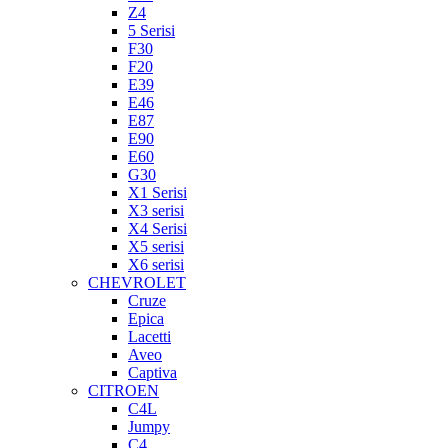
Z4
5 Serisi
F30
F20
E39
E46
E87
E90
E60
G30
X1 Serisi
X3 serisi
X4 Serisi
X5 serisi
X6 serisi
CHEVROLET
Cruze
Epica
Lacetti
Aveo
Captiva
CITROEN
C4L
Jumpy
C4