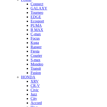
Connect
GALAXY
Tourneo
EDGE
Ecosport
PUMA
B MAX
C-max
Focus
Kuga
Ranger
Fiesta
Courier
S-max
Mondeo
Transit
Fusion
HONDA
XRV
CR-V
Civic
Jazz
City
Accord