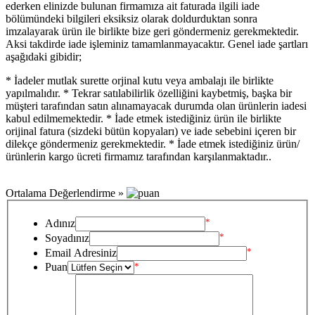
ederken elinizde bulunan firmamıza ait faturada ilgili iade
bölümündeki bilgileri eksiksiz olarak doldurduktan sonra
imzalayarak ürün ile birlikte bize geri göndermeniz gerekmektedir.
Aksi takdirde iade işleminiz tamamlanmayacaktır. Genel iade şartları
aşağıdaki gibidir;
* İadeler mutlak surette orjinal kutu veya ambalajı ile birlikte
yapılmalıdır. * Tekrar satılabilirlik özelliğini kaybetmiş, başka bir
müşteri tarafından satın alınamayacak durumda olan ürünlerin iadesi
kabul edilmemektedir. * İade etmek istediğiniz ürün ile birlikte
orijinal fatura (sizdeki bütün kopyaları) ve iade sebebini içeren bir
dilekçe göndermeniz gerekmektedir. * İade etmek istediğiniz ürün/
ürünlerin kargo ücreti firmamız tarafından karşılanmaktadır..
Ortalama Değerlendirme »
*
Adınız
*
Soyadınız
*
Email Adresiniz
Puan
*