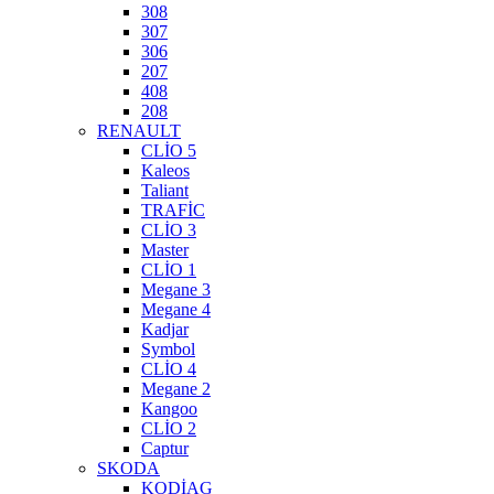
308
307
306
207
408
208
RENAULT
CLİO 5
Kaleos
Taliant
TRAFİC
CLİO 3
Master
CLİO 1
Megane 3
Megane 4
Kadjar
Symbol
CLİO 4
Megane 2
Kangoo
CLİO 2
Captur
SKODA
KODİAG