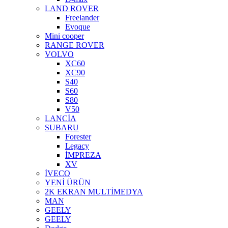
LAND ROVER
Freelander
Evoque
Mini cooper
RANGE ROVER
VOLVO
XC60
XC90
S40
S60
S80
V50
LANCİA
SUBARU
Forester
Legacy
İMPREZA
XV
İVECO
YENİ ÜRÜN
2K EKRAN MULTİMEDYA
MAN
GEELY
GEELY