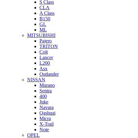
S Class
CLA
A Class
B150
GL
ML
MITSUBISHI
Pajero
TRİTON
Colt
Lancer
L200
Asx
Outlander
NISSAN
Murano
Sentra
400
Juke
Navara
Qashqai
Micra
X-Trail
Note
OPEL