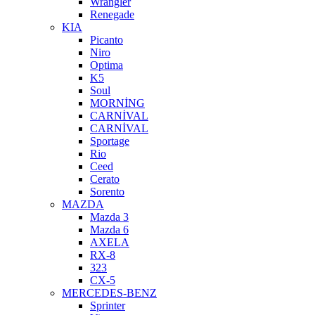
Wrangler
Renegade
KIA
Picanto
Niro
Optima
K5
Soul
MORNİNG
CARNİVAL
CARNİVAL
Sportage
Rio
Ceed
Cerato
Sorento
MAZDA
Mazda 3
Mazda 6
AXELA
RX-8
323
CX-5
MERCEDES-BENZ
Sprinter