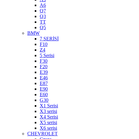
A6
Q7
Q3
TT
Q5
BMW
7 SERİSİ
F10
Z4
5 Serisi
F30
F20
E39
E46
E87
E90
E60
G30
X1 Serisi
X3 serisi
X4 Serisi
X5 serisi
X6 serisi
CHEVROLET