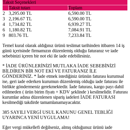
Taksit Seçenekleri
Taksit tutarı
Toplam
2
3,295.00 TL
6,590.00 TL
3
2,196.67 TL
6,590.00 TL
4
1,734.82 TL
6,939.27 TL
6
1,180.82 TL
7,084.91 TL
9
803.76 TL
7,233.84 TL
Temel kural olarak aldığınız ürünü teslimat tarihinden itibaren 14 iş
günü içerisinde firmamızın düzenlemiş olduğu faturanız ve iade
sebebinizi içeren bir not eki ile iade edebilirsiniz.
* İADE ÜRÜNLERİNİZİ MUTLAKA İADE SEBEBİNİZİ
BİLDİREN BİR NOT EKİ VE FATURANIZ İLE
GÖNDERİNİZ. * İade etmek istediğiniz ürünün faturası kurumsal
ise, geri iade ederken kurumun düzenlemiş olduğu iade faturası ile
birlikte göndermeniz gerekmektedir. İade faturası, kargo payı dahil
edilmeden ( ürün birim fiyatı + KDV şeklinde ) kesilmelidir. Faturası
kurumlar adına düzenlenen sipariş iadeleri İADE FATURASI
kesilmediği takdirde tamamlanamayacaktır.
385 SAYILI VERGİ USUL KANUNU GENEL TEBLİĞİ
UYARINCA YENİ UYGULAMA!
Eğer vergi mükellefi değilseniz, almış olduğunuz ürünü iade