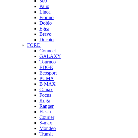
500
Palio
Linea
Fiorino
Doblo
Egea
Bravo
Ducato
FORD
Connect
GALAXY
Tourneo
EDGE
Ecosport
PUMA
B MAX
C-max
Focus
Kuga
Ranger
Fiesta
Courier
S-max
Mondeo
Transit