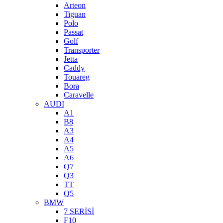
Arteon
Tiguan
Polo
Passat
Golf
Transporter
Jetta
Caddy
Touareg
Bora
Caravelle
AUDI
A1
B8
A3
A4
A5
A6
Q7
Q3
TT
Q5
BMW
7 SERİSİ
F10