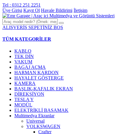
Tel : 0312 251 2251
Üye Girişi
Kayıt Ol
Havale Bildirimi
İletişim
ALIŞVERİŞ SEPETİNİZ BOŞ
TÜM KATEGORİLER
KABLO
TEK DİN
VAKUM
BAGAJ AÇMA
HARMAN KARDON
HAYALET GÖSTERGE
KAMERA
BAŞLIK-KAFALIK EKRAN
DİREKSİYON
TESLA Y
MODÜL
ELEKTRİKLİ BASAMAK
Multimedya Ekranlar
Universal
VOLKSWAGEN
Crafter