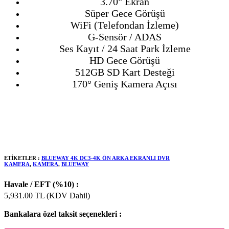
3.70" Ekran
Süper Gece Görüşü
WiFi (Telefondan İzleme)
G-Sensör / ADAS
Ses Kayıt / 24 Saat Park İzleme
HD Gece Görüşü
512GB SD Kart Desteği
170° Geniş Kamera Açısı
ETİKETLER :
BLUEWAY 4K DC3-4K ÖN ARKA EKRANLI DVR
KAMERA
,
KAMERA
,
BLUEWAY
Havale / EFT (%10) :
5,931.00
TL (KDV Dahil)
Bankalara özel taksit seçenekleri :