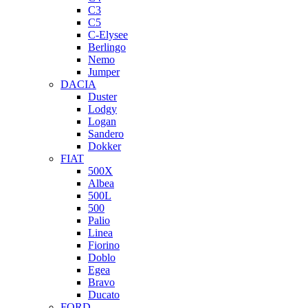
C3
C5
C-Elysee
Berlingo
Nemo
Jumper
DACIA
Duster
Lodgy
Logan
Sandero
Dokker
FIAT
500X
Albea
500L
500
Palio
Linea
Fiorino
Doblo
Egea
Bravo
Ducato
FORD