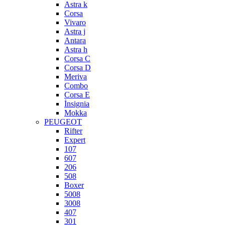
Astra k
Corsa
Vivaro
Astra j
Antara
Astra h
Corsa C
Corsa D
Meriva
Combo
Corsa E
İnsignia
Mokka
PEUGEOT
Rifter
Expert
107
607
206
508
Boxer
5008
3008
407
301