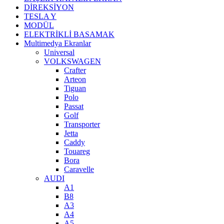
DİREKSİYON
TESLA Y
MODÜL
ELEKTRİKLİ BASAMAK
Multimedya Ekranlar
Universal
VOLKSWAGEN
Crafter
Arteon
Tiguan
Polo
Passat
Golf
Transporter
Jetta
Caddy
Touareg
Bora
Caravelle
AUDI
A1
B8
A3
A4
A5