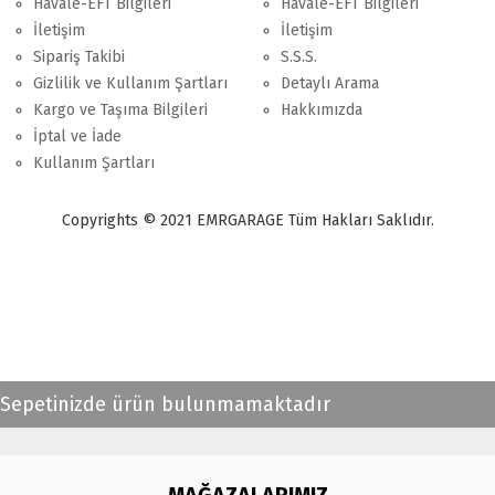
Havale-EFT Bilgileri
Havale-EFT Bilgileri
İletişim
İletişim
Sipariş Takibi
S.S.S.
Gizlilik ve Kullanım Şartları
Detaylı Arama
Kargo ve Taşıma Bilgileri
Hakkımızda
İptal ve İade
Kullanım Şartları
Copyrights © 2021 EMRGARAGE Tüm Hakları Saklıdır.
multimedya
, double teyp, android ekran, navigasyon, navimex, navix,
frox, multi medya,
audi multimedya
, a3, citroen, fiat, ford, kia, seat,
bmv, f30, e36,
multimedya ekranl
ar
Sepetinizde ürün bulunmamaktadır