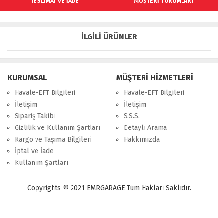
TESLİMAT VE İADE
MÜŞTERİ YORUMLARI
İLGİLİ ÜRÜNLER
KURUMSAL
MÜŞTERİ HİZMETLERİ
Havale-EFT Bilgileri
Havale-EFT Bilgileri
İletişim
İletişim
Sipariş Takibi
S.S.S.
Gizlilik ve Kullanım Şartları
Detaylı Arama
Kargo ve Taşıma Bilgileri
Hakkımızda
İptal ve İade
Kullanım Şartları
Copyrights © 2021 EMRGARAGE Tüm Hakları Saklıdır.
multimedya
, double teyp, android ekran, navigasyon, navimex, navix,
frox, multi medya,
audi multimedya
, a3, citroen, fiat, ford, kia, seat,
bmv, f30, e36,
multimedya ekranl
ar