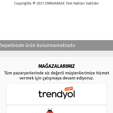
Copyrights © 2021 EMRGARAGE Tüm Hakları Saklıdır.
multimedya
, double teyp, android ekran, navigasyon, navimex, navix,
frox, multi medya,
audi multimedya
, a3, citroen, fiat, ford, kia, seat,
bmv, f30, e36,
multimedya ekranl
ar
Sepetinizde ürün bulunmamaktadır
MAĞAZALARIMIZ
Tüm pazaryerlerinde siz değerli müşterilerimize hizmet
vermek için çalışmaya devam ediyoruz.