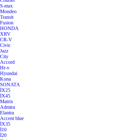
Courier
S-max
Mondeo
Transit
Fusion
HONDA
XRV
CR-V
Civic
Jazz
City
Accord
Hr-v
Hyundai
Kona
SONATA
İX25
İX45
Matrix
Admira
Elantra
Accent blue
İX35
İ10
İ20