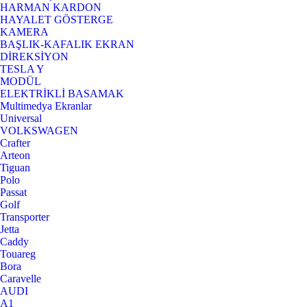
HARMAN KARDON
HAYALET GÖSTERGE
KAMERA
BAŞLIK-KAFALIK EKRAN
DİREKSİYON
TESLA Y
MODÜL
ELEKTRİKLİ BASAMAK
Multimedya Ekranlar
Universal
VOLKSWAGEN
Crafter
Arteon
Tiguan
Polo
Passat
Golf
Transporter
Jetta
Caddy
Touareg
Bora
Caravelle
AUDI
A1