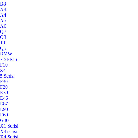
B8
A3
A4
A5
A6
Q7
Q3
TT
Q5
BMW
7 SERİSİ
F10
Z4
5 Serisi
F30
F20
E39
E46
E87
E90
E60
G30
X1 Serisi
X3 serisi
X4 Serisi