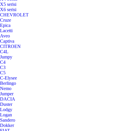
X5 serisi
X6 serisi
CHEVROLET
Cruze
Epica
Lacetti
Aveo
Captiva
CITROEN
C4L
Jumpy
C4
C3
C5
C-Elysee
Berlingo
Nemo
Jumper
DACIA
Duster
Lodgy
Logan
Sandero
Dokker
FIAT