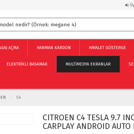
Üy
AGAJ AÇMA
HARMAN KARDON
HAYALET GÖSTERGE
ELEKTRİKLİ BASAMAK
MULTIMEDYA EKRANLAR
SE
OEN
C4
CITROEN C4 TESLA 9.7 I
CARPLAY ANDROID AUTO 