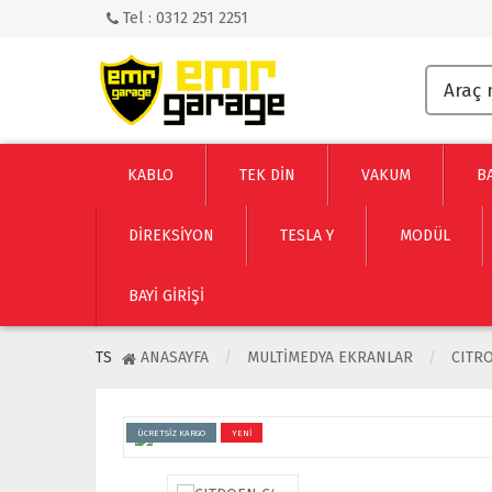
Tel : 0312 251 2251
KABLO
TEK DİN
VAKUM
B
DİREKSİYON
TESLA Y
MODÜL
BAYI GIRIŞI
TS
ANASAYFA
MULTIMEDYA EKRANLAR
CITR
ÜCRETSİZ KARGO
YENİ