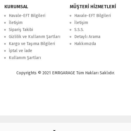
KURUMSAL
MÜŞTERİ HİZMETLERİ
Havale-EFT Bilgileri
Havale-EFT Bilgileri
İletişim
İletişim
Sipariş Takibi
S.S.S.
Gizlilik ve Kullanım Şartları
Detaylı Arama
Kargo ve Taşıma Bilgileri
Hakkımızda
İptal ve İade
Kullanım Şartları
Copyrights © 2021 EMRGARAGE Tüm Hakları Saklıdır.
multimedya
, double teyp, android ekran, navigasyon, navimex, navix,
frox, multi medya,
audi multimedya
, a3, citroen, fiat, ford, kia, seat,
bmv, f30, e36,
multimedya ekranl
ar