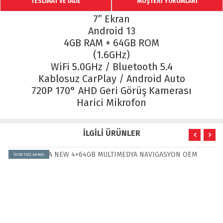
TESLİMAT VE İADE
MÜŞTERİ YORUMLARI
7” Ekran
Android 13
4GB RAM + 64GB ROM
(1.6GHz)
WiFi 5.0GHz / Bluetooth 5.4
Kablosuz CarPlay / Android Auto
720P 170° AHD Geri Görüş Kamerası
Harici Mikrofon
İLGİLİ ÜRÜNLER
ÜCRETSİZ KARGO