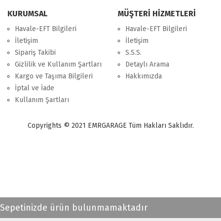
KURUMSAL
MÜŞTERİ HİZMETLERİ
Havale-EFT Bilgileri
Havale-EFT Bilgileri
İletişim
İletişim
Sipariş Takibi
S.S.S.
Gizlilik ve Kullanım Şartları
Detaylı Arama
Kargo ve Taşıma Bilgileri
Hakkımızda
İptal ve İade
Kullanım Şartları
Copyrights © 2021 EMRGARAGE Tüm Hakları Saklıdır.
multimedya
, double teyp, android ekran, navigasyon, navimex, navix,
frox, multi medya,
audi multimedya
, a3, citroen, fiat, ford, kia, seat,
bmv, f30, e36,
multimedya ekranl
ar
Sepetinizde ürün bulunmamaktadır