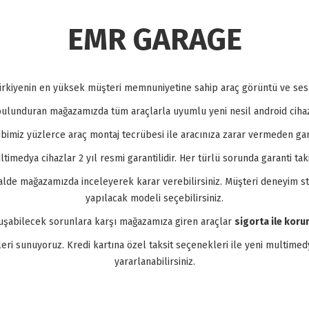
EMR GARAGE
rkiyenin en yüksek müşteri memnuniyetine sahip araç görüntü ve ses s
 bulunduran mağazamızda tüm araçlarla uyumlu yeni nesil android cihaz
bimiz yüzlerce araç montaj tecrübesi ile aracınıza zarar vermeden gar
imedya cihazlar 2 yıl resmi garantilidir. Her türlü sorunda garanti tak
 halde mağazamızda inceleyerek karar verebilirsiniz. Müşteri deneyim 
yapılacak modeli seçebilirsiniz.
luşabilecek sorunlara karşı mağazamıza giren araçlar
sigorta ile korum
 sunuyoruz. Kredi kartına özel taksit seçenekleri ile yeni multimedy
yararlanabilirsiniz.