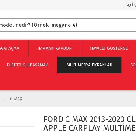
Üy
AGAJ AÇMA
HARMAN KARDON
HAYALET GÖSTERGE
ELEKTRİKLİ BASAMAK
MULTIMEDYA EKRANLAR
SE
C-MAX
FORD C MAX 2013-2020 C
APPLE CARPLAY MULTİME