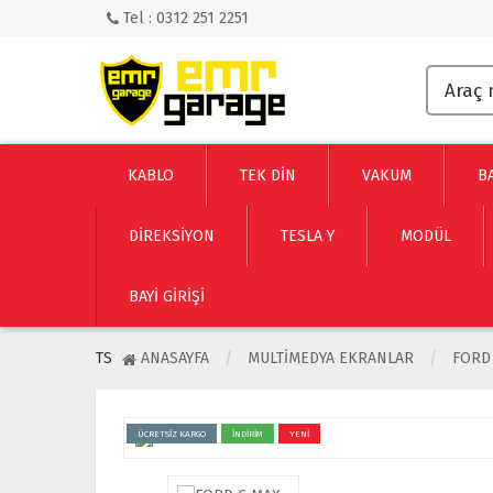
Tel : 0312 251 2251
KABLO
TEK DİN
VAKUM
B
DİREKSİYON
TESLA Y
MODÜL
BAYI GIRIŞI
TS
ANASAYFA
MULTIMEDYA EKRANLAR
FORD
ÜCRETSİZ KARGO
İNDİRİM
YENİ