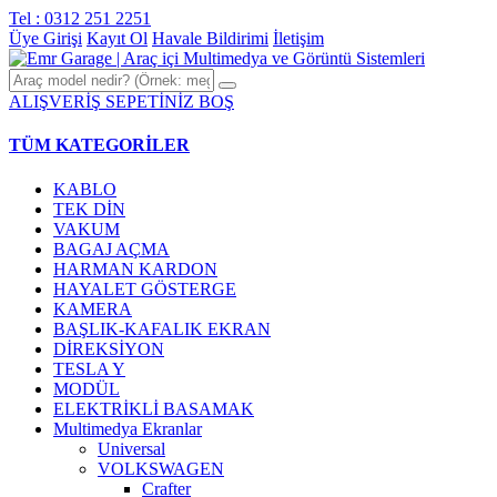
Tel : 0312 251 2251
Üye Girişi
Kayıt Ol
Havale Bildirimi
İletişim
ALIŞVERİŞ SEPETİNİZ BOŞ
TÜM KATEGORİLER
KABLO
TEK DİN
VAKUM
BAGAJ AÇMA
HARMAN KARDON
HAYALET GÖSTERGE
KAMERA
BAŞLIK-KAFALIK EKRAN
DİREKSİYON
TESLA Y
MODÜL
ELEKTRİKLİ BASAMAK
Multimedya Ekranlar
Universal
VOLKSWAGEN
Crafter