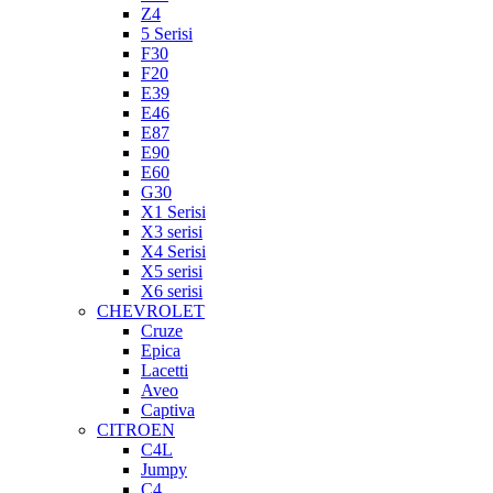
Z4
5 Serisi
F30
F20
E39
E46
E87
E90
E60
G30
X1 Serisi
X3 serisi
X4 Serisi
X5 serisi
X6 serisi
CHEVROLET
Cruze
Epica
Lacetti
Aveo
Captiva
CITROEN
C4L
Jumpy
C4