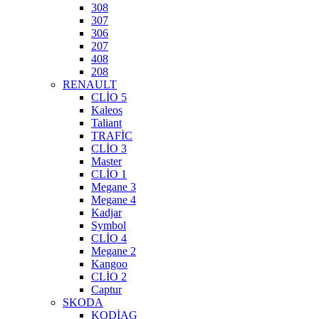
308
307
306
207
408
208
RENAULT
CLİO 5
Kaleos
Taliant
TRAFİC
CLİO 3
Master
CLİO 1
Megane 3
Megane 4
Kadjar
Symbol
CLİO 4
Megane 2
Kangoo
CLİO 2
Captur
SKODA
KODİAG