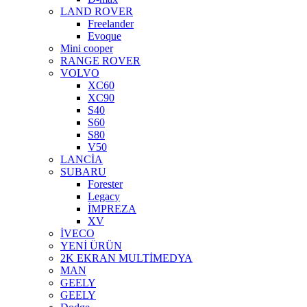
LAND ROVER
Freelander
Evoque
Mini cooper
RANGE ROVER
VOLVO
XC60
XC90
S40
S60
S80
V50
LANCİA
SUBARU
Forester
Legacy
İMPREZA
XV
İVECO
YENİ ÜRÜN
2K EKRAN MULTİMEDYA
MAN
GEELY
GEELY