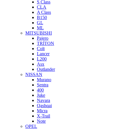
S Class
CLA
A Class
B150
GL
ML
MITSUBISHI
Pajero
TRİTON
Colt
Lancer
L200
Asx
Outlander
NISSAN
Murano
Sentra
400
Juke
Navara
Qashqai
Micra
X-Trail
Note
OPEL