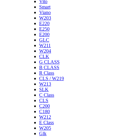
Vito
Smart
Viano
W203
E220
E250
E200
GLC
W211
W204
CLK
G CLASS
B CLASS
R Class
CLS / W219
W213
SLK
C Class
CLS
C200
C180
W212
E Class
W205
Glk