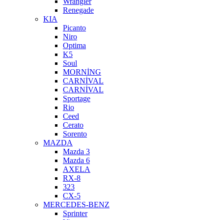
Wrangler
Renegade
KIA
Picanto
Niro
Optima
K5
Soul
MORNİNG
CARNİVAL
CARNİVAL
Sportage
Rio
Ceed
Cerato
Sorento
MAZDA
Mazda 3
Mazda 6
AXELA
RX-8
323
CX-5
MERCEDES-BENZ
Sprinter