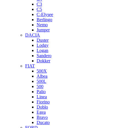
C3
C5
C-Elysee
Berlingo
Nemo
Jumper
DACIA
Duster
Lodgy
Logan
Sandero
Dokker
FIAT
500X
Albea
500L
500
Palio
Linea
Fiorino
Doblo
Egea
Bravo
Ducato
FORD