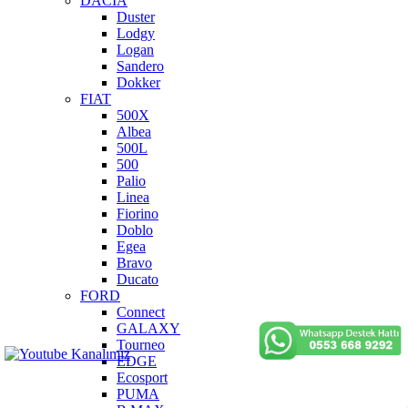
DACIA
Duster
Lodgy
Logan
Sandero
Dokker
FIAT
500X
Albea
500L
500
Palio
Linea
Fiorino
Doblo
Egea
Bravo
Ducato
FORD
Connect
GALAXY
Tourneo
EDGE
Ecosport
PUMA