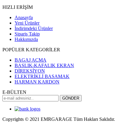
HIZLI ERİŞİM
Anasayfa
Yeni Ürünler
İndirimdeki Ürünler
Sipariş Takip
Hakkımızda
POPÜLER KATEGORİLER
BAGAJ AÇMA
BAŞLIK-KAFALIK EKRAN
DİREKSİYON
ELEKTRİKLİ BASAMAK
HARMAN KARDON
E-BÜLTEN
Copyrights © 2021 EMRGARAGE Tüm Hakları Saklıdır.
multimedya
, double teyp, android ekran, navigasyon, navimex,
navix, frox, multi medya,
audi multimedya
, a3, citroen, fiat, ford,