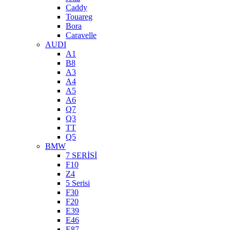
Caddy
Touareg
Bora
Caravelle
AUDI
A1
B8
A3
A4
A5
A6
Q7
Q3
TT
Q5
BMW
7 SERİSİ
F10
Z4
5 Serisi
F30
F20
E39
E46
E87