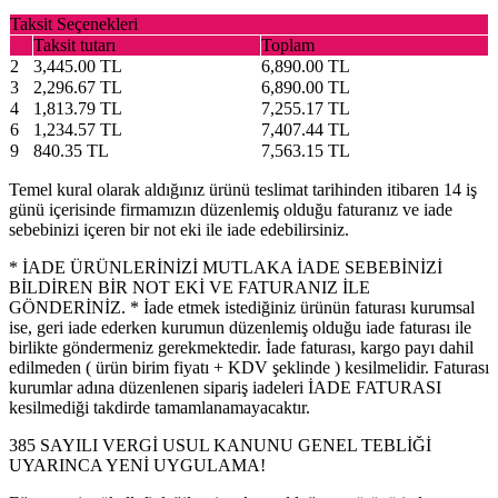
Taksit Seçenekleri
Taksit tutarı
Toplam
2
3,445.00 TL
6,890.00 TL
3
2,296.67 TL
6,890.00 TL
4
1,813.79 TL
7,255.17 TL
6
1,234.57 TL
7,407.44 TL
9
840.35 TL
7,563.15 TL
Temel kural olarak aldığınız ürünü teslimat tarihinden itibaren 14 iş
günü içerisinde firmamızın düzenlemiş olduğu faturanız ve iade
sebebinizi içeren bir not eki ile iade edebilirsiniz.
* İADE ÜRÜNLERİNİZİ MUTLAKA İADE SEBEBİNİZİ
BİLDİREN BİR NOT EKİ VE FATURANIZ İLE
GÖNDERİNİZ. * İade etmek istediğiniz ürünün faturası kurumsal
ise, geri iade ederken kurumun düzenlemiş olduğu iade faturası ile
birlikte göndermeniz gerekmektedir. İade faturası, kargo payı dahil
edilmeden ( ürün birim fiyatı + KDV şeklinde ) kesilmelidir. Faturası
kurumlar adına düzenlenen sipariş iadeleri İADE FATURASI
kesilmediği takdirde tamamlanamayacaktır.
385 SAYILI VERGİ USUL KANUNU GENEL TEBLİĞİ
UYARINCA YENİ UYGULAMA!