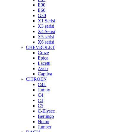
E90
E60
G30
X1 Serisi
X3 serisi
X4 Serisi
X5 serisi
X6 serisi
CHEVROLET
Cruze
Epica
Lacetti
Aveo
Captiva
CITROEN
C4L
Jumpy
C4
C3
C5
C-Elysee
Berlingo
Nemo
Jumper