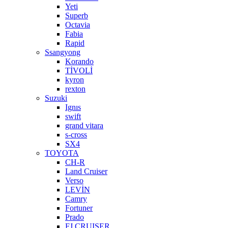
Yeti
Superb
Octavia
Fabia
Rapid
Ssangyong
Korando
TİVOLİ
kyron
rexton
Suzuki
Ignıs
swift
grand vitara
s-cross
SX4
TOYOTA
CH-R
Land Cruiser
Verso
LEVİN
Camry
Fortuner
Prado
FJ CRUISER