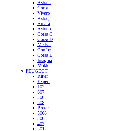
Astra k
Corsa
Vivaro
Astra j
Antara
Astra h
Corsa C
Corsa D
Meriva
Combo
Corsa E
İnsignia
Mokka
PEUGEOT
Rifter
Expert
107
607
206
508
Boxer
5008
3008
407
301