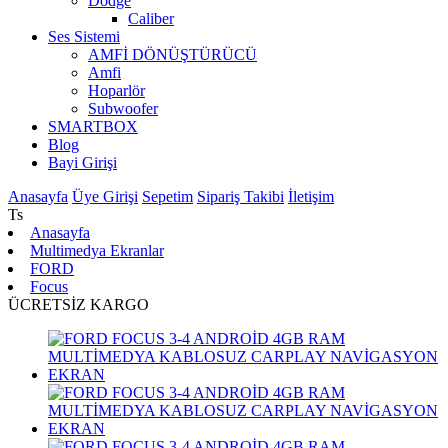
Dodge
Caliber
Ses Sistemi
AMFİ DÖNÜŞTÜRÜCÜ
Amfi
Hoparlör
Subwoofer
SMARTBOX
Blog
Bayi Girişi
Anasayfa
Üye Girişi
Sepetim
Sipariş Takibi
İletişim
Ts
Anasayfa
Multimedya Ekranlar
FORD
Focus
ÜCRETSİZ KARGO