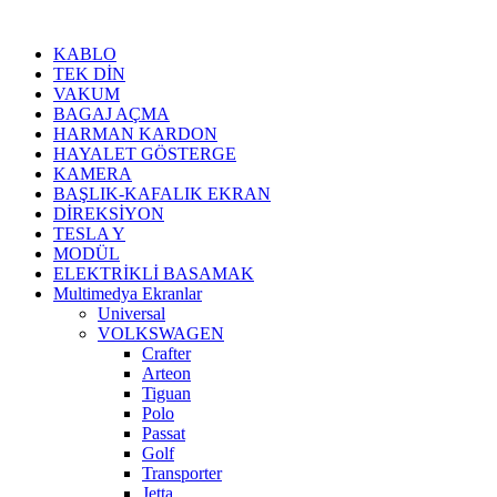
kia, seat, bmv, f30, e36,
multimedya ekranl
ar
KABLO
TEK DİN
VAKUM
BAGAJ AÇMA
HARMAN KARDON
HAYALET GÖSTERGE
KAMERA
BAŞLIK-KAFALIK EKRAN
DİREKSİYON
TESLA Y
MODÜL
ELEKTRİKLİ BASAMAK
Multimedya Ekranlar
Universal
VOLKSWAGEN
Crafter
Arteon
Tiguan
Polo
Passat
Golf
Transporter
Jetta