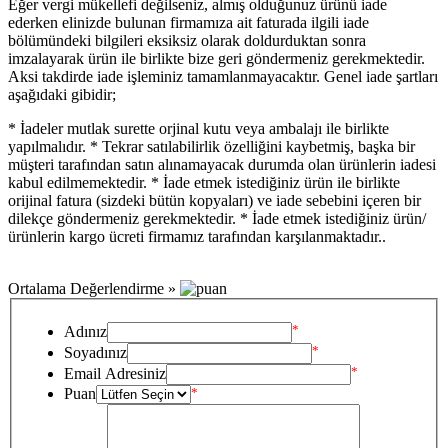
Eğer vergi mükellefi değilseniz, almış olduğunuz ürünü iade
ederken elinizde bulunan firmamıza ait faturada ilgili iade
bölümündeki bilgileri eksiksiz olarak doldurduktan sonra
imzalayarak ürün ile birlikte bize geri göndermeniz gerekmektedir.
Aksi takdirde iade işleminiz tamamlanmayacaktır. Genel iade şartları
aşağıdaki gibidir;
* İadeler mutlak surette orjinal kutu veya ambalajı ile birlikte
yapılmalıdır. * Tekrar satılabilirlik özelliğini kaybetmiş, başka bir
müşteri tarafından satın alınamayacak durumda olan ürünlerin iadesi
kabul edilmemektedir. * İade etmek istediğiniz ürün ile birlikte
orijinal fatura (sizdeki bütün kopyaları) ve iade sebebini içeren bir
dilekçe göndermeniz gerekmektedir. * İade etmek istediğiniz ürün/
ürünlerin kargo ücreti firmamız tarafından karşılanmaktadır..
Ortalama Değerlendirme »
*
Adınız
*
Soyadınız
*
Email Adresiniz
Puan
*