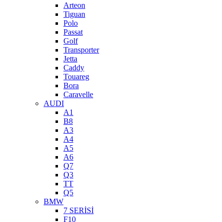
Arteon
Tiguan
Polo
Passat
Golf
Transporter
Jetta
Caddy
Touareg
Bora
Caravelle
AUDI
A1
B8
A3
A4
A5
A6
Q7
Q3
TT
Q5
BMW
7 SERİSİ
F10