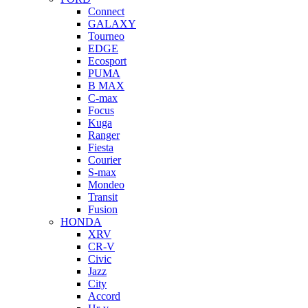
Connect
GALAXY
Tourneo
EDGE
Ecosport
PUMA
B MAX
C-max
Focus
Kuga
Ranger
Fiesta
Courier
S-max
Mondeo
Transit
Fusion
HONDA
XRV
CR-V
Civic
Jazz
City
Accord