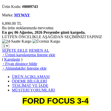
Ürün Kodu:
#0009743
Marka:
MYWAY
6,890.00
TL
Bu ürün stoklarımızda mevcuttur.
En geç 06 Ağustos, 2026 Perşembe günü kargoda.
LÜTFEN ÖNCELİKLE AŞAĞIDAN SEÇİMİNİZİ YAPINIZ
SEPETE EKLE
HEMEN AL
·
Ürünü karşılaştırma listeme ekle
(
Karşılaştır
)
·
Fiyatı düşünce bildir
·
Aklımdakiler listesine ekle
ÜRÜN AÇIKLAMASI
ÖDEME BİLGİLERİ
TESLİMAT VE İADE
MÜŞTERİ YORUMLARI
FORD FOCUS 3-4