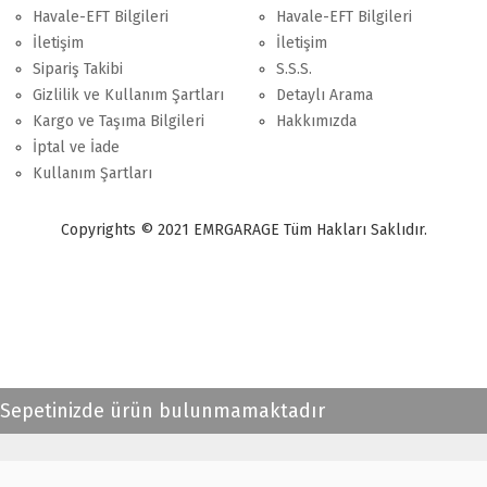
Havale-EFT Bilgileri
Havale-EFT Bilgileri
İletişim
İletişim
Sipariş Takibi
S.S.S.
Gizlilik ve Kullanım Şartları
Detaylı Arama
Kargo ve Taşıma Bilgileri
Hakkımızda
İptal ve İade
Kullanım Şartları
Copyrights © 2021 EMRGARAGE Tüm Hakları Saklıdır.
multimedya
, double teyp, android ekran, navigasyon, navimex, navix,
frox, multi medya,
audi multimedya
, a3, citroen, fiat, ford, kia, seat,
bmv, f30, e36,
multimedya ekranl
ar
Sepetinizde ürün bulunmamaktadır