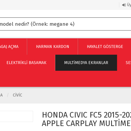
Üy
AGAJ AÇMA
HARMAN KARDON
HAYALET GÖSTERGE
ELEKTRİKLİ BASAMAK
MULTIMEDYA EKRANLAR
SE
A
CIVIC
HONDA CIVIC FC5 2015-2
APPLE CARPLAY MULTİME