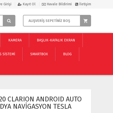
e Girişi
Kayıt Ol
Havale Bildirimi
İletişim
ALIŞVERİŞ SEPETİNİZ BOŞ
KAMERA
BAŞLIK-KAFALIK EKRAN
S SISTEMI
SMARTBOX
BLOG
020 CLARION ANDROID AUTO
DYA NAVİGASYON TESLA