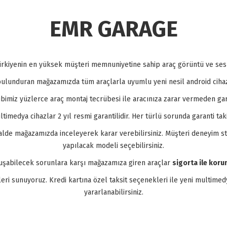
EMR GARAGE
rkiyenin en yüksek müşteri memnuniyetine sahip araç görüntü ve ses s
 bulunduran mağazamızda tüm araçlarla uyumlu yeni nesil android cihaz
bimiz yüzlerce araç montaj tecrübesi ile aracınıza zarar vermeden gar
imedya cihazlar 2 yıl resmi garantilidir. Her türlü sorunda garanti tak
 halde mağazamızda inceleyerek karar verebilirsiniz. Müşteri deneyim 
yapılacak modeli seçebilirsiniz.
luşabilecek sorunlara karşı mağazamıza giren araçlar
sigorta ile korum
 sunuyoruz. Kredi kartına özel taksit seçenekleri ile yeni multimedy
yararlanabilirsiniz.