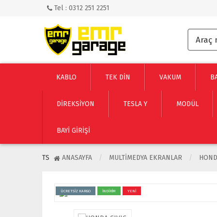
Tel : 0312 251 2251
KABLO
TEK DİN
VAKUM
B
DİREKSİYON
TESLA Y
MODÜL
BAYI GIRIŞI
TS
ANASAYFA
MULTIMEDYA EKRANLAR
HOND
ÜCRETSİZ KARGO
İNDİRİM
YENİ