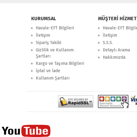
KURUMSAL
MÜŞTERİ HİZMET
Havale-EFT Bilgileri
Havale-EFT Bilgil
İletişim
İletişim
Sipariş Takibi
S.S.S.
Gizlilik ve Kullanım
Detaylı Arama
Şartları
Hakkımızda
Kargo ve Taşıma Bilgileri
İptal ve İade
Kullanım Şartları
multimedya
, double teyp, android ekran, navigasyon, nav