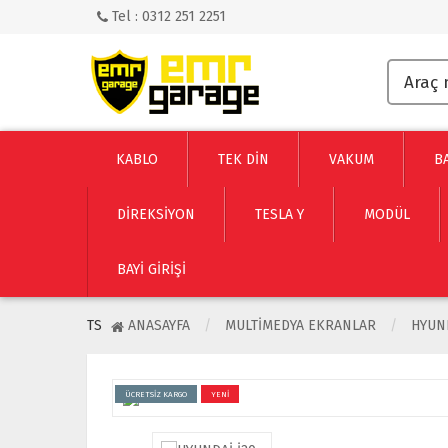
Tel : 0312 251 2251
KABLO
TEK DİN
VAKUM
B
DİREKSİYON
TESLA Y
MODÜL
BAYI GIRIŞI
TS
ANASAYFA
MULTIMEDYA EKRANLAR
HYUN
ÜCRETSİZ KARGO
YENİ