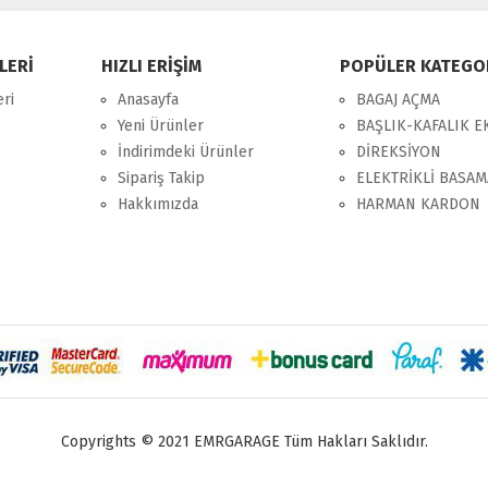
LERİ
HIZLI ERİŞİM
POPÜLER KATEGO
eri
Anasayfa
BAGAJ AÇMA
Yeni Ürünler
BAŞLIK-KAFALIK 
İndirimdeki Ürünler
DİREKSİYON
Sipariş Takip
ELEKTRİKLİ BASA
Hakkımızda
HARMAN KARDON
Copyrights © 2021 EMRGARAGE Tüm Hakları Saklıdır.
imex, navix, frox, multi medya,
audi multimedya
, a3, citroen, fiat, ford,