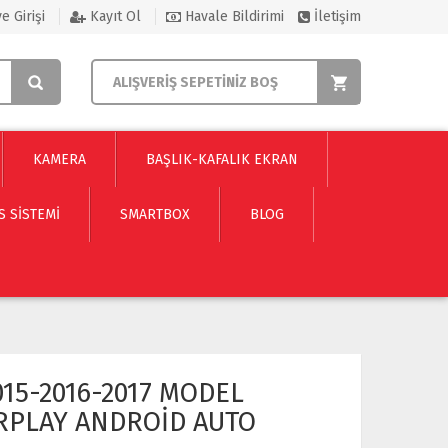
e Girişi
Kayıt Ol
Havale Bildirimi
İletişim
ALIŞVERİŞ SEPETİNİZ BOŞ
KAMERA
BAŞLIK-KAFALIK EKRAN
S SISTEMI
SMARTBOX
BLOG
015-2016-2017 MODEL
RPLAY ANDROİD AUTO