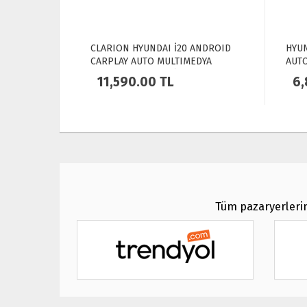
ANDROID
HYUNDAI İ20 ANDROID CARPLAY
HYUN
EDYA
AUTO MULTIMEDYA NAVIGASYON
MULT
8-2019-
OEM ( 2014-2015-2016-2017 )
RAM+
6,890.00
TL
7,
NAV
Tüm pazaryerlerin