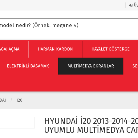
Üy
AGAJ AÇMA
HARMAN KARDON
HAYALET GÖSTERGE
ELEKTRİKLİ BASAMAK
MULTIMEDYA EKRANLAR
SE
DAI
İ20
HYUNDAİ İ20 2013-2014-2
UYUMLU MULTİMEDYA CA