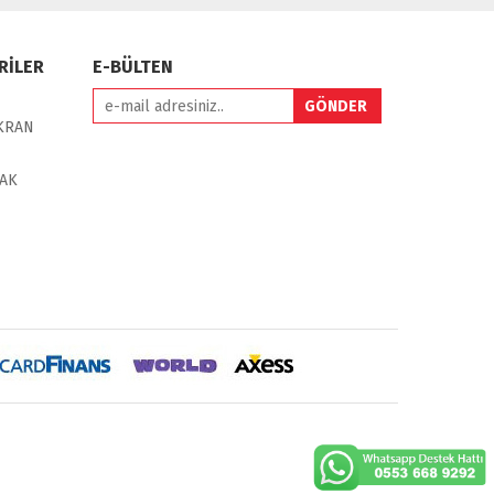
RİLER
E-BÜLTEN
EKRAN
MAK
 kia, seat, bmv, f30, e36,
multimedya ekranl
ar