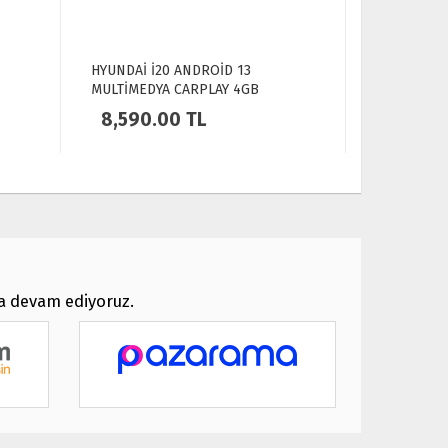
HYUNDAİ İ20 ANDROİD 12
HYUNDAİ İ
MULTİMEDYA CARPLAY 4GB
MULTİMEDY
RAM+64GB HDD 2014-2017
NAVİGASYO
5,890.00
TL
8,590.
NAVİGASYON EKRAN
ya devam ediyoruz.