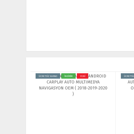
ÜCRETSİZ KARGO
İNDİRİM
YENİ
ÜCRETSİ