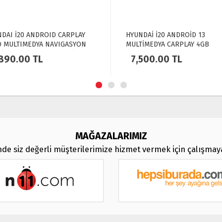
DAİ İ20 ANDROİD 13
HYUNDAİ İ20 ANDROİD 13
İMEDYA CARPLAY 4GB
MULTİMEDYA CARPLAY 4GB
64GB HDD 2014-2017
RAM+64GB HDD 2012-2015
500.00
TL
8,590.00
TL
İGASYON EKRAN
NAVİGASYON EKRAN
MAĞAZALARIMIZ
de siz değerli müşterilerimize hizmet vermek için çalışma