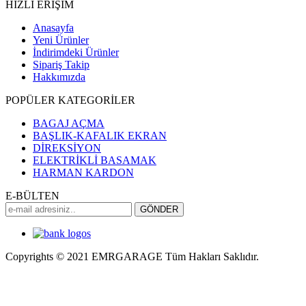
HIZLI ERİŞİM
Anasayfa
Yeni Ürünler
İndirimdeki Ürünler
Sipariş Takip
Hakkımızda
POPÜLER KATEGORİLER
BAGAJ AÇMA
BAŞLIK-KAFALIK EKRAN
DİREKSİYON
ELEKTRİKLİ BASAMAK
HARMAN KARDON
E-BÜLTEN
Copyrights © 2021 EMRGARAGE Tüm Hakları Saklıdır.
multimedya
, double teyp, android ekran, navigasyon, navimex,
navix, frox, multi medya,
audi multimedya
, a3, citroen, fiat, ford,
kia, seat, bmv, f30, e36,
multimedya ekranl
ar