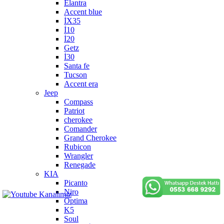
Elantra
Accent blue
İX35
İ10
İ20
Getz
İ30
Santa fe
Tucson
Accent era
Jeep
Compass
Patriot
cherokee
Comander
Grand Cherokee
Rubicon
Wrangler
Renegade
KIA
Picanto
Niro
Optima
K5
Soul