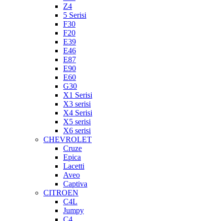
Z4
5 Serisi
F30
F20
E39
E46
E87
E90
E60
G30
X1 Serisi
X3 serisi
X4 Serisi
X5 serisi
X6 serisi
CHEVROLET
Cruze
Epica
Lacetti
Aveo
Captiva
CITROEN
C4L
Jumpy
C4