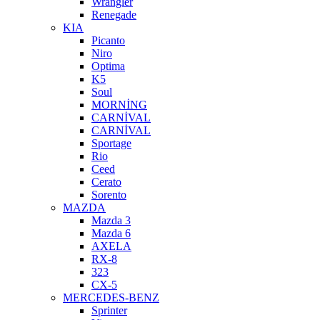
Wrangler
Renegade
KIA
Picanto
Niro
Optima
K5
Soul
MORNİNG
CARNİVAL
CARNİVAL
Sportage
Rio
Ceed
Cerato
Sorento
MAZDA
Mazda 3
Mazda 6
AXELA
RX-8
323
CX-5
MERCEDES-BENZ
Sprinter