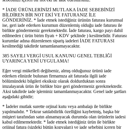
* İADE ÜRÜNLERİNİZİ MUTLAKA İADE SEBEBİNİZİ
BİLDİREN BİR NOT EKİ VE FATURANIZ İLE
GÖNDERİNİZ. * İade etmek istediğiniz ürünün faturası kurumsal
ise, geri iade ederken kurumun düzenlemiş olduğu iade faturası ile
birlikte göndermeniz gerekmektedir. İade faturası, kargo payı dahil
edilmeden ( ürün birim fiyatı + KDV şeklinde ) kesilmelidir. Faturası
kurumlar adına düzenlenen sipariş iadeleri İADE FATURASI
kesilmediği takdirde tamamlanamayacaktır.
385 SAYILI VERGİ USUL KANUNU GENEL TEBLİĞİ
UYARINCA YENİ UYGULAMA!
Eğer vergi mükellefi değilseniz, almış olduğunuz ürünü iade
ederken elinizde bulunan firmamıza ait faturada ilgili iade
bölümündeki bilgileri eksiksiz olarak doldurduktan sonra
imzalayarak ürün ile birlikte bize geri göndermeniz gerekmektedir.
Aksi takdirde iade işleminiz tamamlanmayacaktır. Genel iade şartları
aşağıdaki gibidir;
* İadeler mutlak surette orjinal kutu veya ambalajı ile birlikte
yapılmalıdır. * Tekrar satılabilirlik özelliğini kaybetmiş, başka bir
müşteri tarafından satın alınamayacak durumda olan ürünlerin iadesi
kabul edilmemektedir. * İade etmek istediğiniz ürün ile birlikte
orijinal fatura (sizdeki bütün kopyaları) ve iade sebebini içeren bir