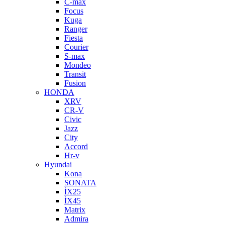
C-max
Focus
Kuga
Ranger
Fiesta
Courier
S-max
Mondeo
Transit
Fusion
HONDA
XRV
CR-V
Civic
Jazz
City
Accord
Hr-v
Hyundai
Kona
SONATA
İX25
İX45
Matrix
Admira