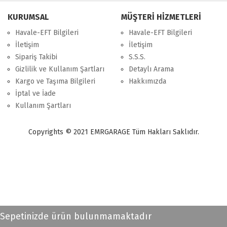
KURUMSAL
MÜŞTERİ HİZMETLERİ
Havale-EFT Bilgileri
Havale-EFT Bilgileri
İletişim
İletişim
Sipariş Takibi
S.S.S.
Gizlilik ve Kullanım Şartları
Detaylı Arama
Kargo ve Taşıma Bilgileri
Hakkımızda
İptal ve İade
Kullanım Şartları
Copyrights © 2021 EMRGARAGE Tüm Hakları Saklıdır.
multimedya
, double teyp, android ekran, navigasyon, navimex, navix,
frox, multi medya,
audi multimedya
, a3, citroen, fiat, ford, kia, seat,
bmv, f30, e36,
multimedya ekranl
ar
Sepetinizde ürün bulunmamaktadır