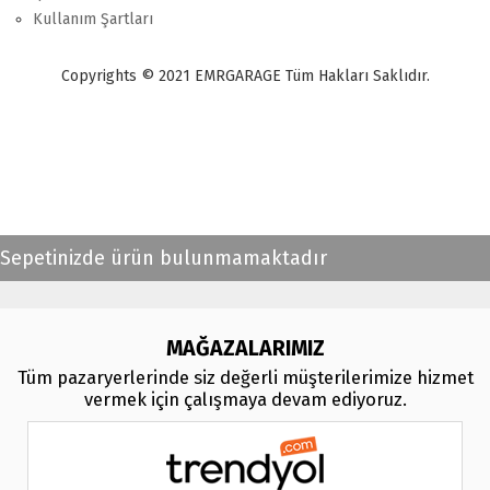
Kullanım Şartları
Copyrights © 2021 EMRGARAGE Tüm Hakları Saklıdır.
multimedya
, double teyp, android ekran, navigasyon, navimex, navix,
frox, multi medya,
audi multimedya
, a3, citroen, fiat, ford, kia, seat,
bmv, f30, e36,
multimedya ekranl
ar
Sepetinizde ürün bulunmamaktadır
MAĞAZALARIMIZ
Tüm pazaryerlerinde siz değerli müşterilerimize hizmet
vermek için çalışmaya devam ediyoruz.