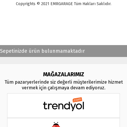
Copyrights © 2021 EMRGARAGE Tüm Hakları Saklıdır.
multimedya
, double teyp, android ekran, navigasyon, navimex, navix,
frox, multi medya,
audi multimedya
, a3, citroen, fiat, ford, kia, seat,
bmv, f30, e36,
multimedya ekranl
ar
Sepetinizde ürün bulunmamaktadır
MAĞAZALARIMIZ
Tüm pazaryerlerinde siz değerli müşterilerimize hizmet
vermek için çalışmaya devam ediyoruz.