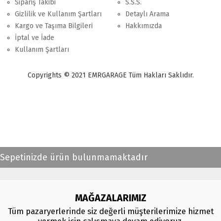
Sipariş Takibi
S.S.S.
Gizlilik ve Kullanım Şartları
Detaylı Arama
Kargo ve Taşıma Bilgileri
Hakkımızda
İptal ve İade
Kullanım Şartları
Copyrights © 2021 EMRGARAGE Tüm Hakları Saklıdır.
multimedya
, double teyp, android ekran, navigasyon, navimex, navix,
frox, multi medya,
audi multimedya
, a3, citroen, fiat, ford, kia, seat,
bmv, f30, e36,
multimedya ekranl
ar
Sepetinizde ürün bulunmamaktadır
MAĞAZALARIMIZ
Tüm pazaryerlerinde siz değerli müşterilerimize hizmet