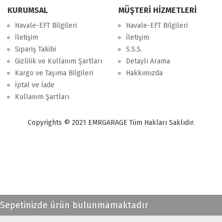
KURUMSAL
MÜŞTERİ HİZMETLERİ
Havale-EFT Bilgileri
Havale-EFT Bilgileri
İletişim
İletişim
Sipariş Takibi
S.S.S.
Gizlilik ve Kullanım Şartları
Detaylı Arama
Kargo ve Taşıma Bilgileri
Hakkımızda
İptal ve İade
Kullanım Şartları
Copyrights © 2021 EMRGARAGE Tüm Hakları Saklıdır.
multimedya
, double teyp, android ekran, navigasyon, navimex, navix,
frox, multi medya,
audi multimedya
, a3, citroen, fiat, ford, kia, seat,
bmv, f30, e36,
multimedya ekranl
ar
Sepetinizde ürün bulunmamaktadır