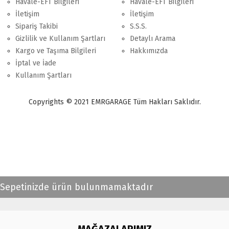
Havale-EFT Bilgileri
Havale-EFT Bilgileri
İletişim
İletişim
Sipariş Takibi
S.S.S.
Gizlilik ve Kullanım Şartları
Detaylı Arama
Kargo ve Taşıma Bilgileri
Hakkımızda
İptal ve İade
Kullanım Şartları
Copyrights © 2021 EMRGARAGE Tüm Hakları Saklıdır.
multimedya
, double teyp, android ekran, navigasyon, navimex, navix,
frox, multi medya,
audi multimedya
, a3, citroen, fiat, ford, kia, seat,
bmv, f30, e36,
multimedya ekranl
ar
Sepetinizde ürün bulunmamaktadır