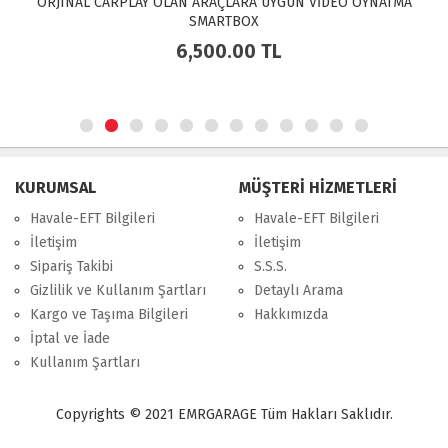
ORJINAL CARPLAY OLAN ARAÇLARA UYGUN VİDEO OYNATMA
SMARTBOX
6,500.00
TL
KURUMSAL
MÜŞTERİ HİZMETLERİ
Havale-EFT Bilgileri
Havale-EFT Bilgileri
İletişim
İletişim
Sipariş Takibi
S.S.S.
Gizlilik ve Kullanım Şartları
Detaylı Arama
Kargo ve Taşıma Bilgileri
Hakkımızda
İptal ve İade
Kullanım Şartları
Copyrights © 2021 EMRGARAGE Tüm Hakları Saklıdır.
multimedya
, double teyp, android ekran, navigasyon, navimex, navix,