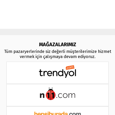
frox, multi medya,
audi multimedya
, a3, citroen, fiat, ford, kia, seat,
bmv, f30, e36,
multimedya ekranl
ar
MAĞAZALARIMIZ
Tüm pazaryerlerinde siz değerli müşterilerimize hizmet
vermek için çalışmaya devam ediyoruz.