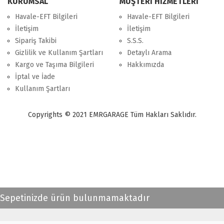
KURUMSAL
MÜŞTERİ HİZMETLERİ
Havale-EFT Bilgileri
Havale-EFT Bilgileri
İletişim
İletişim
Sipariş Takibi
S.S.S.
Gizlilik ve Kullanım Şartları
Detaylı Arama
Kargo ve Taşıma Bilgileri
Hakkımızda
İptal ve İade
Kullanım Şartları
Copyrights © 2021 EMRGARAGE Tüm Hakları Saklıdır.
multimedya
, double teyp, android ekran, navigasyon, navimex, navix,
frox, multi medya,
audi multimedya
, a3, citroen, fiat, ford, kia, seat,
bmv, f30, e36,
multimedya ekranl
ar
Sepetinizde ürün bulunmamaktadır