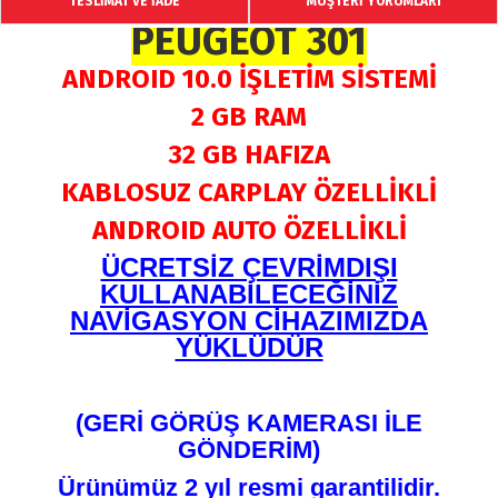
TESLİMAT VE İADE
MÜŞTERİ YORUMLARI
PEUGEOT 301
ANDROID 10.0 İŞLETİM SİSTEMİ
2 GB RAM
32 GB HAFIZA
KABLOSUZ CARPLAY ÖZELLİKLİ
ANDROID AUTO ÖZELLİKLİ
ÜCRETSİZ ÇEVRİMDIŞI
KULLANABİLECEĞİNİZ
NAVİGASYON CİHAZIMIZDA
YÜKLÜDÜR
(GERİ GÖRÜŞ KAMERASI İLE
GÖNDERİM)
Ürünümüz 2 yıl resmi garantilidir.