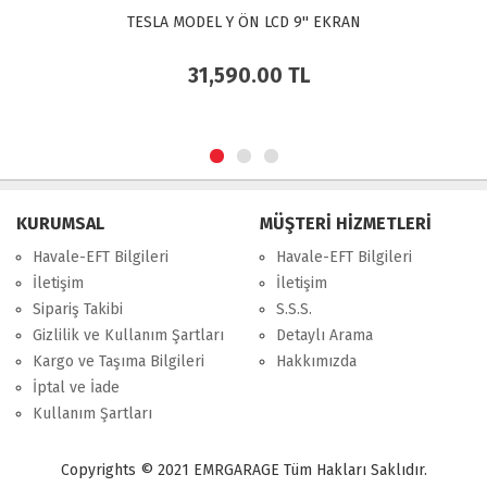
EL Y ÖN LCD 9'' EKRAN
TESLA MODEL Y 
1,590.00
TL
20,5
KURUMSAL
MÜŞTERİ HİZMETLERİ
Havale-EFT Bilgileri
Havale-EFT Bilgileri
İletişim
İletişim
Sipariş Takibi
S.S.S.
Gizlilik ve Kullanım Şartları
Detaylı Arama
Kargo ve Taşıma Bilgileri
Hakkımızda
İptal ve İade
Kullanım Şartları
Copyrights © 2021 EMRGARAGE Tüm Hakları Saklıdır.