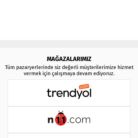
multimedya
, double teyp, android ekran, navigasyon, navimex, navix,
frox, multi medya,
audi multimedya
, a3, citroen, fiat, ford, kia, seat,
bmv, f30, e36,
multimedya ekranl
ar
MAĞAZALARIMIZ
Tüm pazaryerlerinde siz değerli müşterilerimize hizmet
vermek için çalışmaya devam ediyoruz.