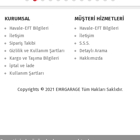
KURUMSAL
MÜŞTERİ HİZMETLERİ
Havale-EFT Bilgileri
Havale-EFT Bilgileri
İletişim
İletişim
Sipariş Takibi
S.S.S.
Gizlilik ve Kullanım Şartları
Detaylı Arama
Kargo ve Taşıma Bilgileri
Hakkımızda
İptal ve İade
Kullanım Şartları
Copyrights © 2021 EMRGARAGE Tüm Hakları Saklıdır.
multimedya
, double teyp, android ekran, navigasyon, navimex, navix,
frox, multi medya,
audi multimedya
, a3, citroen, fiat, ford, kia, seat,
bmv, f30, e36,
multimedya ekranl
ar