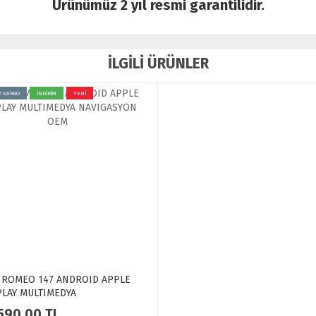
Ürünümüz 2 yıl resmi garantilidir.
İLGİLİ ÜRÜNLER
Z KARGO
İNDİRİM
YENİ
 ROMEO 147 ANDROID APPLE
LAY MULTIMEDYA
IGASYON OEM
590.00
TL