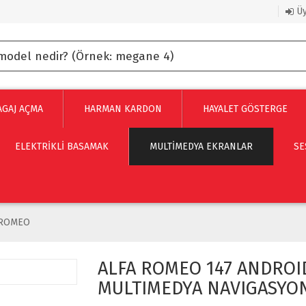
Üy
AGAJ AÇMA
HARMAN KARDON
HAYALET GÖSTERGE
ELEKTRİKLİ BASAMAK
MULTIMEDYA EKRANLAR
SE
 ROMEO
ALFA ROMEO 147 ANDROI
MULTIMEDYA NAVIGASYO