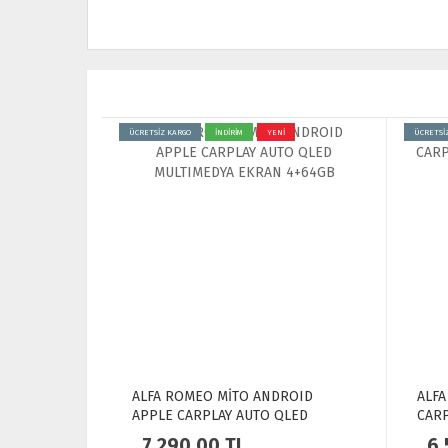
ÜCRETSİZ KARGO
İNDİRİM
YENİ
ÜCRETSİ
ALFA ROMEO MİTO ANDROID
ALFA
APPLE CARPLAY AUTO QLED
CARP
MULTIMEDYA EKRAN 4+64GB
NAV
7,290.00
TL
6,