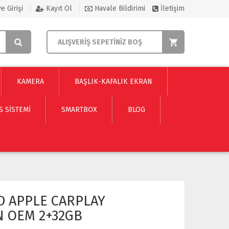
e Girişi
Kayıt Ol
Havale Bildirimi
İletişim
ALIŞVERİŞ SEPETİNİZ BOŞ
KAMERA
BAŞLIK-KAFALIK EKRAN
S SISTEMI
SMARTBOX
BLOG
D APPLE CARPLAY
N OEM 2+32GB