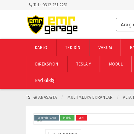
Tel : 0312 251 2251
KABLO
TEK DİN
VAKUM
B
DİREKSİYON
TESLA Y
MODÜL
BAYI GIRIŞI
TS
ANASAYFA
MULTIMEDYA EKRANLAR
ALFA
ÜCRETSİZ KARGO
İNDİRİM
YENİ