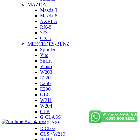
MAZDA
Mazda 3
Mazda 6
AXELA
RX-8
323
CX-5
MERCEDES-BENZ
Sprinter
Vito
Smart
Viano
W203
E220
E250
E200
GLC
W211
W204
CLK
G CLASS
B CLASS
R Class
CLS / W219
W213