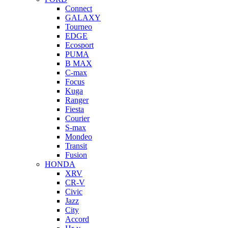
Connect
GALAXY
Tourneo
EDGE
Ecosport
PUMA
B MAX
C-max
Focus
Kuga
Ranger
Fiesta
Courier
S-max
Mondeo
Transit
Fusion
HONDA
XRV
CR-V
Civic
Jazz
City
Accord