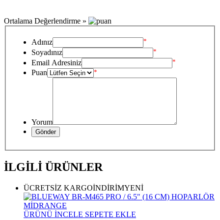
Ortalama Değerlendirme »
*
Adınız
*
Soyadınız
*
Email Adresiniz
Puan
*
Yorum
İLGİLİ ÜRÜNLER
ÜCRETSİZ KARGO
İNDİRİM
YENİ
ÜRÜNÜ İNCELE
SEPETE EKLE