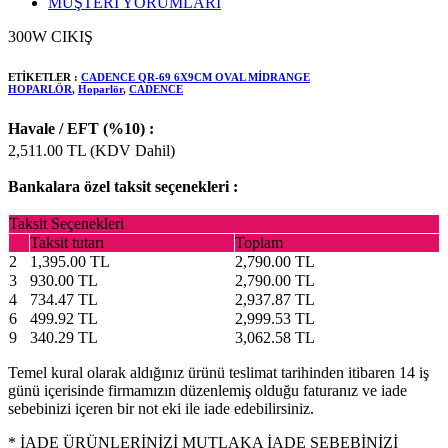
MÜŞTERİ YORUMLARI
300W CIKIŞ
ETİKETLER :
CADENCE QR-69 6X9CM OVAL MİDRANGE
HOPARLÖR
,
Hoparlör
,
CADENCE
Havale / EFT (%10) :
2,511.00
TL (KDV Dahil)
Bankalara özel taksit seçenekleri :
Taksit Seçenekleri
Taksit tutarı
Toplam
2
1,395.00 TL
2,790.00 TL
3
930.00 TL
2,790.00 TL
4
734.47 TL
2,937.87 TL
6
499.92 TL
2,999.53 TL
9
340.29 TL
3,062.58 TL
Temel kural olarak aldığınız ürünü teslimat tarihinden itibaren 14 iş
günü içerisinde firmamızın düzenlemiş olduğu faturanız ve iade
sebebinizi içeren bir not eki ile iade edebilirsiniz.
* İADE ÜRÜNLERİNİZİ MUTLAKA İADE SEBEBİNİZİ