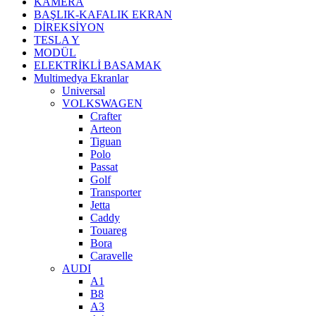
KAMERA
BAŞLIK-KAFALIK EKRAN
DİREKSİYON
TESLA Y
MODÜL
ELEKTRİKLİ BASAMAK
Multimedya Ekranlar
Universal
VOLKSWAGEN
Crafter
Arteon
Tiguan
Polo
Passat
Golf
Transporter
Jetta
Caddy
Touareg
Bora
Caravelle
AUDI
A1
B8
A3