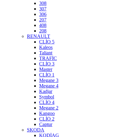
308
307
306
207
408
208
RENAULT
CLİO 5
Kaleos
Taliant
TRAFİC
CLİO 3
Master
CLİO 1
Megane 3
Megane 4
Kadjar
Symbol
CLİO 4
Megane 2
Kangoo
CLİO 2
Captur
SKODA
KODİAG