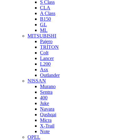
S Class
CLA
A Class
B150
GL
ML
MITSUBISHI
Pajero
TRİTON
Colt
Lancer
L200
Asx
Outlander
NISSAN
Murano
Sentra
400
Juke
Navara
Qashqai
Micra
X-Trail
Note
OPEL