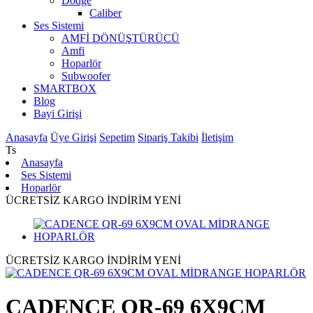
Dodge
Caliber
Ses Sistemi
AMFİ DÖNÜŞTÜRÜCÜ
Amfi
Hoparlör
Subwoofer
SMARTBOX
Blog
Bayi Girişi
Anasayfa
Üye Girişi
Sepetim
Sipariş Takibi
İletişim
Ts
Anasayfa
Ses Sistemi
Hoparlör
ÜCRETSİZ KARGO
İNDİRİM
YENİ
ÜCRETSİZ KARGO
İNDİRİM
YENİ
CADENCE QR-69 6X9CM