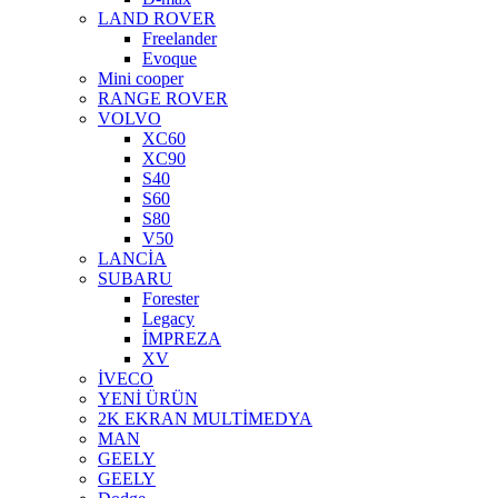
LAND ROVER
Freelander
Evoque
Mini cooper
RANGE ROVER
VOLVO
XC60
XC90
S40
S60
S80
V50
LANCİA
SUBARU
Forester
Legacy
İMPREZA
XV
İVECO
YENİ ÜRÜN
2K EKRAN MULTİMEDYA
MAN
GEELY
GEELY