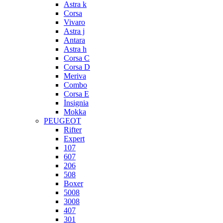
Astra k
Corsa
Vivaro
Astra j
Antara
Astra h
Corsa C
Corsa D
Meriva
Combo
Corsa E
İnsignia
Mokka
PEUGEOT
Rifter
Expert
107
607
206
508
Boxer
5008
3008
407
301