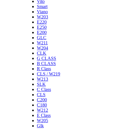
Vito
Smart
Viano
W203
E220
E250
E200
GLC
W211
W204
CLK
G CLASS
B CLASS
R Class
CLS / W219
W213
SLK
C Class
CLS
C200
C180
W212
E Class
W205
Glk