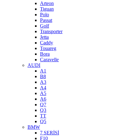
Arteon
Tiguan
Polo
Passat
Golf
Transporter
Jetta
Caddy
Touareg
Bora
Caravelle
AUDI
A1
B8
A3
A4
A5
A6
Q7
Q3
TT
Q5
BMW
7 SERİSİ
F10