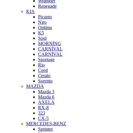
Wrangler
Renegade
KIA
Picanto
Niro
Optima
K5
Soul
MORNİNG
CARNİVAL
CARNİVAL
Sportage
Rio
Ceed
Cerato
Sorento
MAZDA
Mazda 3
Mazda 6
AXELA
RX-8
323
CX-5
MERCEDES-BENZ
Sprinter