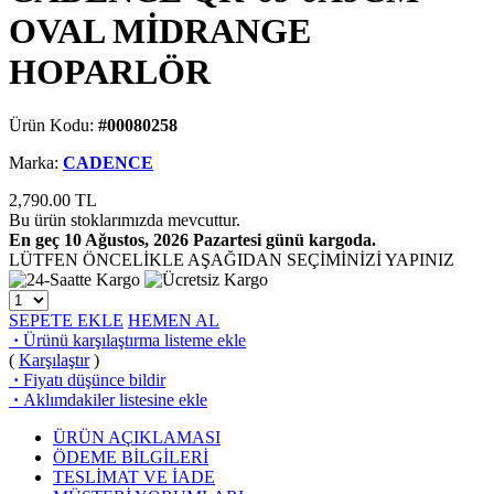
OVAL MİDRANGE
HOPARLÖR
Ürün Kodu:
#00080258
Marka:
CADENCE
2,790.00
TL
Bu ürün stoklarımızda mevcuttur.
En geç 10 Ağustos, 2026 Pazartesi günü kargoda.
LÜTFEN ÖNCELİKLE AŞAĞIDAN SEÇİMİNİZİ YAPINIZ
SEPETE EKLE
HEMEN AL
·
Ürünü karşılaştırma listeme ekle
(
Karşılaştır
)
·
Fiyatı düşünce bildir
·
Aklımdakiler listesine ekle
ÜRÜN AÇIKLAMASI
ÖDEME BİLGİLERİ
TESLİMAT VE İADE