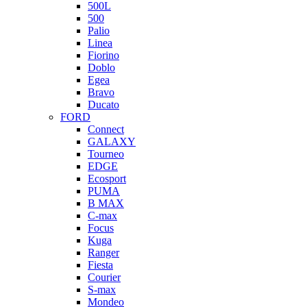
500L
500
Palio
Linea
Fiorino
Doblo
Egea
Bravo
Ducato
FORD
Connect
GALAXY
Tourneo
EDGE
Ecosport
PUMA
B MAX
C-max
Focus
Kuga
Ranger
Fiesta
Courier
S-max
Mondeo