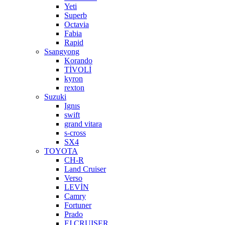
Yeti
Superb
Octavia
Fabia
Rapid
Ssangyong
Korando
TİVOLİ
kyron
rexton
Suzuki
Ignıs
swift
grand vitara
s-cross
SX4
TOYOTA
CH-R
Land Cruiser
Verso
LEVİN
Camry
Fortuner
Prado
FJ CRUISER