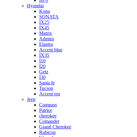
Hr-v
Hyundai
Kona
SONATA
İX25
İX45
Matrix
Admira
Elantra
Accent blue
İX35
İ10
İ20
Getz
İ30
Santa fe
Tucson
Accent era
Jeep
Compass
Patriot
cherokee
Comander
Grand Cherokee
Rubicon