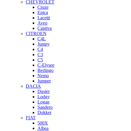
CHEVROLET
Cruze
Epica
Lacetti
Aveo
Captiva
CITROEN
C4L
Jumpy
C4
C3
C5
C-Elysee
Berlingo
Nemo
Jumper
DACIA
Duster
Lodgy
Logan
Sandero
Dokker
FIAT
500X
Albea