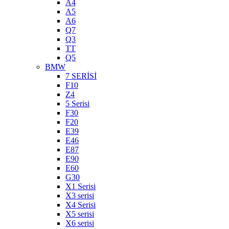
A4
A5
A6
Q7
Q3
TT
Q5
BMW
7 SERİSİ
F10
Z4
5 Serisi
F30
F20
E39
E46
E87
E90
E60
G30
X1 Serisi
X3 serisi
X4 Serisi
X5 serisi
X6 serisi