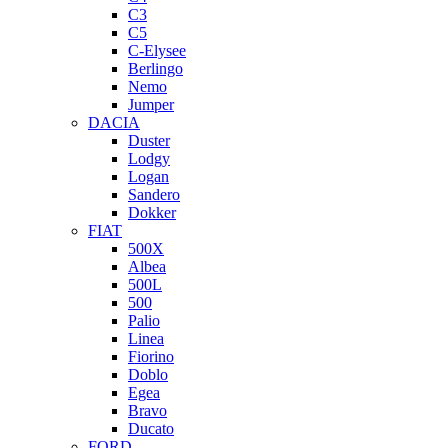
C3
C5
C-Elysee
Berlingo
Nemo
Jumper
DACIA
Duster
Lodgy
Logan
Sandero
Dokker
FIAT
500X
Albea
500L
500
Palio
Linea
Fiorino
Doblo
Egea
Bravo
Ducato
FORD