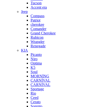
Tucson
Accent era
Jeep
Compass
Patriot
cherokee
Comander
Grand Cherokee
Rubicon
Wrangler
Renegade
KIA
Picanto
Niro
Optima
K5
Soul
MORNİNG
CARNİVAL
CARNİVAL
Sportage
Rio
Ceed
Cerato
Sorento