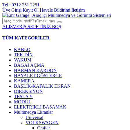
Tel : 0312 251 2251
Üye Girişi
Kayıt Ol
Havale Bildirimi
İletişim
ALIŞVERİŞ SEPETİNİZ BOŞ
TÜM KATEGORİLER
KABLO
TEK DİN
VAKUM
BAGAJ AÇMA
HARMAN KARDON
HAYALET GÖSTERGE
KAMERA
BAŞLIK-KAFALIK EKRAN
DİREKSİYON
TESLA Y
MODÜL
ELEKTRİKLİ BASAMAK
Multimedya Ekranlar
Universal
VOLKSWAGEN
Crafter