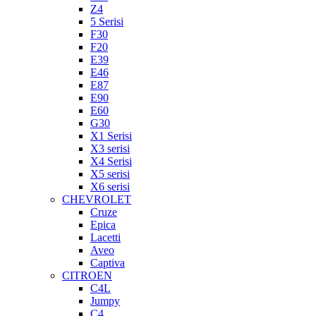
Z4
5 Serisi
F30
F20
E39
E46
E87
E90
E60
G30
X1 Serisi
X3 serisi
X4 Serisi
X5 serisi
X6 serisi
CHEVROLET
Cruze
Epica
Lacetti
Aveo
Captiva
CITROEN
C4L
Jumpy
C4