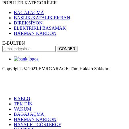
POPÜLER KATEGORİLER
BAGAJ AÇMA
BAŞLIK-KAFALIK EKRAN
DİREKSİYON
ELEKTRİKLİ BASAMAK
HARMAN KARDON
E-BÜLTEN
Copyrights © 2021 EMRGARAGE Tüm Hakları Saklıdır.
multimedya
, double teyp, android ekran, navigasyon, navimex,
navix, frox, multi medya,
audi multimedya
, a3, citroen, fiat, ford,
kia, seat, bmv, f30, e36,
multimedya ekranl
ar
KABLO
TEK DİN
VAKUM
BAGAJ AÇMA
HARMAN KARDON
HAYALET GÖSTERGE