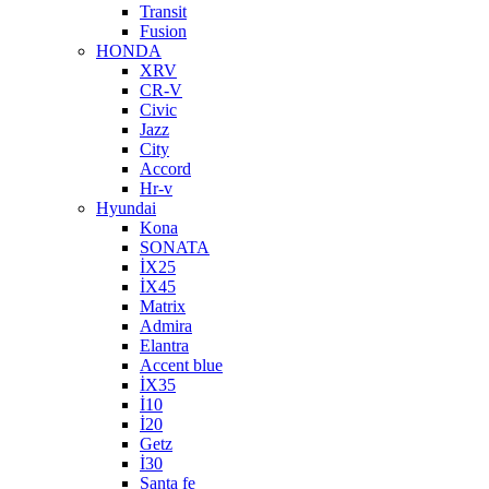
Transit
Fusion
HONDA
XRV
CR-V
Civic
Jazz
City
Accord
Hr-v
Hyundai
Kona
SONATA
İX25
İX45
Matrix
Admira
Elantra
Accent blue
İX35
İ10
İ20
Getz
İ30
Santa fe