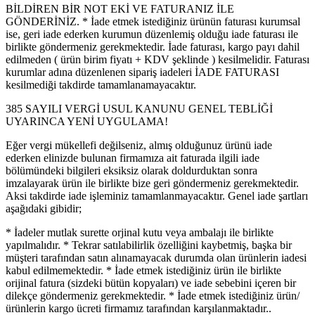
BİLDİREN BİR NOT EKİ VE FATURANIZ İLE
GÖNDERİNİZ. * İade etmek istediğiniz ürünün faturası kurumsal
ise, geri iade ederken kurumun düzenlemiş olduğu iade faturası ile
birlikte göndermeniz gerekmektedir. İade faturası, kargo payı dahil
edilmeden ( ürün birim fiyatı + KDV şeklinde ) kesilmelidir. Faturası
kurumlar adına düzenlenen sipariş iadeleri İADE FATURASI
kesilmediği takdirde tamamlanamayacaktır.
385 SAYILI VERGİ USUL KANUNU GENEL TEBLİĞİ
UYARINCA YENİ UYGULAMA!
Eğer vergi mükellefi değilseniz, almış olduğunuz ürünü iade
ederken elinizde bulunan firmamıza ait faturada ilgili iade
bölümündeki bilgileri eksiksiz olarak doldurduktan sonra
imzalayarak ürün ile birlikte bize geri göndermeniz gerekmektedir.
Aksi takdirde iade işleminiz tamamlanmayacaktır. Genel iade şartları
aşağıdaki gibidir;
* İadeler mutlak surette orjinal kutu veya ambalajı ile birlikte
yapılmalıdır. * Tekrar satılabilirlik özelliğini kaybetmiş, başka bir
müşteri tarafından satın alınamayacak durumda olan ürünlerin iadesi
kabul edilmemektedir. * İade etmek istediğiniz ürün ile birlikte
orijinal fatura (sizdeki bütün kopyaları) ve iade sebebini içeren bir
dilekçe göndermeniz gerekmektedir. * İade etmek istediğiniz ürün/
ürünlerin kargo ücreti firmamız tarafından karşılanmaktadır..