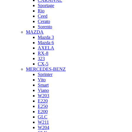
CARNİVAL
Sportage
Rio
Ceed
Cerato
Sorento
MAZDA
Mazda 3
Mazda 6
AXELA
RX-8
323
CX-5
MERCEDES-BENZ
Sprinter
Vito
Smart
Viano
W203
E220
E250
E200
GLC
W211
W204