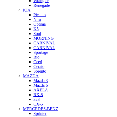
Wrangler
Renegade
KIA
Picanto
Niro
Optima
K5
Soul
MORNİNG
CARNİVAL
CARNİVAL
Sportage
Rio
Ceed
Cerato
Sorento
MAZDA
Mazda 3
Mazda 6
AXELA
RX-8
323
CX-5
MERCEDES-BENZ
Sprinter