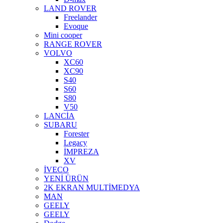
LAND ROVER
Freelander
Evoque
Mini cooper
RANGE ROVER
VOLVO
XC60
XC90
S40
S60
S80
V50
LANCİA
SUBARU
Forester
Legacy
İMPREZA
XV
İVECO
YENİ ÜRÜN
2K EKRAN MULTİMEDYA
MAN
GEELY
GEELY