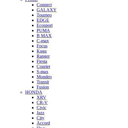
Connect
GALAXY
Tourneo
EDGE
Ecosport
PUMA
B MAX
C-max
Focus
Kuga
Ranger
Fiesta
Courier
S-max
Mondeo
Transit
Fusion
HONDA
XRV
CR-V
Civic
Jazz
City
Accord