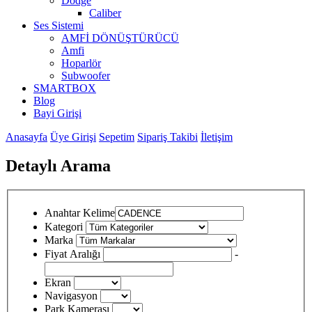
Dodge
Caliber
Ses Sistemi
AMFİ DÖNÜŞTÜRÜCÜ
Amfi
Hoparlör
Subwoofer
SMARTBOX
Blog
Bayi Girişi
Anasayfa
Üye Girişi
Sepetim
Sipariş Takibi
İletişim
Detaylı Arama
Anahtar Kelime
Kategori
Marka
Fiyat Aralığı
-
Ekran
Navigasyon
Park Kamerası