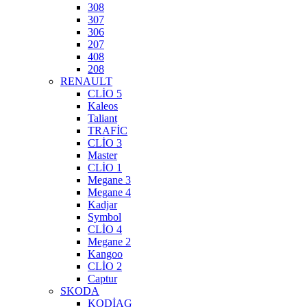
308
307
306
207
408
208
RENAULT
CLİO 5
Kaleos
Taliant
TRAFİC
CLİO 3
Master
CLİO 1
Megane 3
Megane 4
Kadjar
Symbol
CLİO 4
Megane 2
Kangoo
CLİO 2
Captur
SKODA
KODİAG