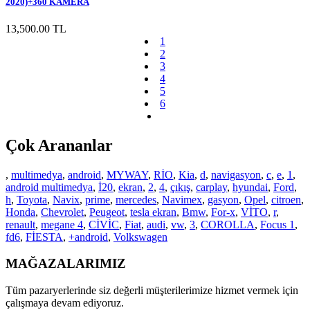
2020)+360 KAMERA
13,500.00 TL
1
2
3
4
5
6
Çok Arananlar
,
multimedya
,
android
,
MYWAY
,
RİO
,
Kia
,
d
,
navigasyon
,
c
,
e
,
1
,
android multimedya
,
İ20
,
ekran
,
2
,
4
,
çıkış
,
carplay
,
hyundai
,
Ford
,
h
,
Toyota
,
Navix
,
prime
,
mercedes
,
Navimex
,
gasyon
,
Opel
,
citroen
,
Honda
,
Chevrolet
,
Peugeot
,
tesla ekran
,
Bmw
,
For-x
,
VİTO
,
r
,
renault
,
megane 4
,
CİVİC
,
Fiat
,
audi
,
vw
,
3
,
COROLLA
,
Focus 1
,
fd6
,
FİESTA
,
+android
,
Volkswagen
MAĞAZALARIMIZ
Tüm pazaryerlerinde siz değerli müşterilerimize hizmet vermek için
çalışmaya devam ediyoruz.