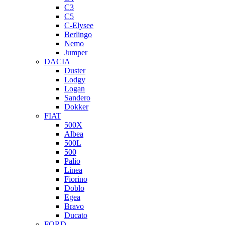
C3
C5
C-Elysee
Berlingo
Nemo
Jumper
DACIA
Duster
Lodgy
Logan
Sandero
Dokker
FIAT
500X
Albea
500L
500
Palio
Linea
Fiorino
Doblo
Egea
Bravo
Ducato
FORD