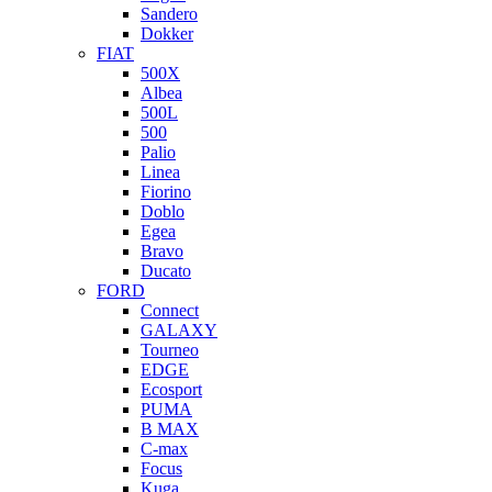
Sandero
Dokker
FIAT
500X
Albea
500L
500
Palio
Linea
Fiorino
Doblo
Egea
Bravo
Ducato
FORD
Connect
GALAXY
Tourneo
EDGE
Ecosport
PUMA
B MAX
C-max
Focus
Kuga