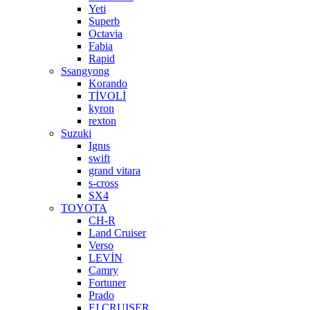
Yeti
Superb
Octavia
Fabia
Rapid
Ssangyong
Korando
TİVOLİ
kyron
rexton
Suzuki
Ignıs
swift
grand vitara
s-cross
SX4
TOYOTA
CH-R
Land Cruiser
Verso
LEVİN
Camry
Fortuner
Prado
FJ CRUISER