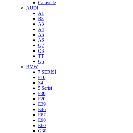
Caravelle
AUDI
A1
B8
A3
A4
A5
A6
Q7
Q3
TT
Q5
BMW
7 SERİSİ
F10
Z4
5 Serisi
F30
F20
E39
E46
E87
E90
E60
G30