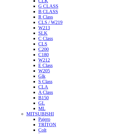
CLK
G CLASS
B CLASS
R Class
CLS / W219
W213
SLK
C Class
CLS
C200
C180
W212
E Class
W205
Glk
S Class
CLA
A Class
B150
GL
ML
MITSUBISHI
Pajero
TRİTON
Colt