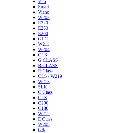
Vito
Smart
Viano
W203
E220
E250
E200
GLC
W211
W204
CLK
G CLASS
B CLASS
R Class
CLS / W219
W213
SLK
C Class
CLS
C200
C180
W212
E Class
W205
Glk