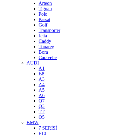
Arteon
Tiguan
Polo
Passat
Golf
Transporter
Jetta
Caddy
Touareg
Bora
Caravelle
AUDI
A1
B8
A3
A4
A5
A6
Q7
Q3
TT
Q5
BMW
7 SERİSİ
F10