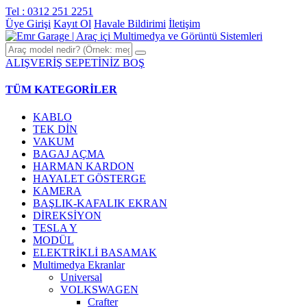
Tel : 0312 251 2251
Üye Girişi
Kayıt Ol
Havale Bildirimi
İletişim
ALIŞVERİŞ SEPETİNİZ BOŞ
TÜM KATEGORİLER
KABLO
TEK DİN
VAKUM
BAGAJ AÇMA
HARMAN KARDON
HAYALET GÖSTERGE
KAMERA
BAŞLIK-KAFALIK EKRAN
DİREKSİYON
TESLA Y
MODÜL
ELEKTRİKLİ BASAMAK
Multimedya Ekranlar
Universal
VOLKSWAGEN
Crafter