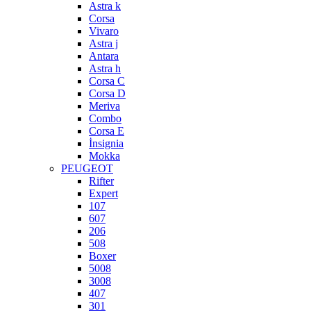
Astra k
Corsa
Vivaro
Astra j
Antara
Astra h
Corsa C
Corsa D
Meriva
Combo
Corsa E
İnsignia
Mokka
PEUGEOT
Rifter
Expert
107
607
206
508
Boxer
5008
3008
407
301