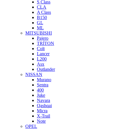
S Class
CLA
A Class
B150
GL
ML
MITSUBISHI
Pajero
TRİTON
Colt
Lancer
L200
Asx
Outlander
NISSAN
Murano
Sentra
400
Juke
Navara
Qashqai
Micra
X-Trail
Note
OPEL