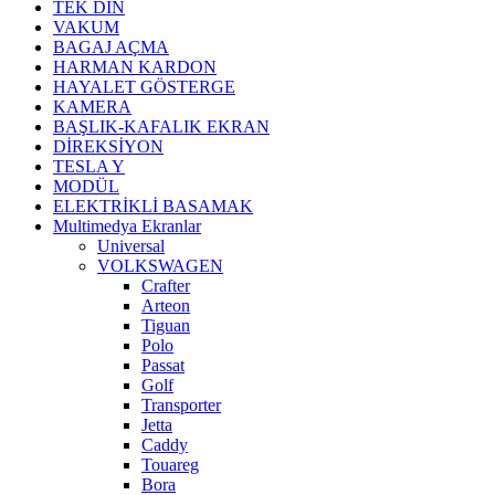
TEK DİN
VAKUM
BAGAJ AÇMA
HARMAN KARDON
HAYALET GÖSTERGE
KAMERA
BAŞLIK-KAFALIK EKRAN
DİREKSİYON
TESLA Y
MODÜL
ELEKTRİKLİ BASAMAK
Multimedya Ekranlar
Universal
VOLKSWAGEN
Crafter
Arteon
Tiguan
Polo
Passat
Golf
Transporter
Jetta
Caddy
Touareg
Bora