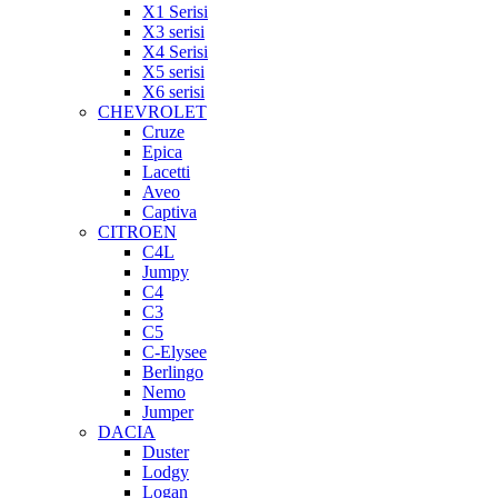
X1 Serisi
X3 serisi
X4 Serisi
X5 serisi
X6 serisi
CHEVROLET
Cruze
Epica
Lacetti
Aveo
Captiva
CITROEN
C4L
Jumpy
C4
C3
C5
C-Elysee
Berlingo
Nemo
Jumper
DACIA
Duster
Lodgy
Logan