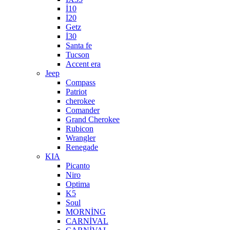
İ10
İ20
Getz
İ30
Santa fe
Tucson
Accent era
Jeep
Compass
Patriot
cherokee
Comander
Grand Cherokee
Rubicon
Wrangler
Renegade
KIA
Picanto
Niro
Optima
K5
Soul
MORNİNG
CARNİVAL