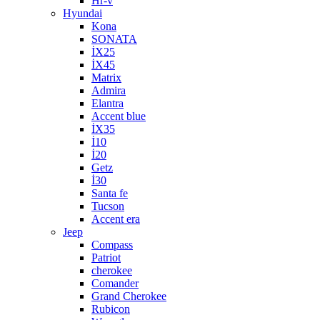
Hr-v
Hyundai
Kona
SONATA
İX25
İX45
Matrix
Admira
Elantra
Accent blue
İX35
İ10
İ20
Getz
İ30
Santa fe
Tucson
Accent era
Jeep
Compass
Patriot
cherokee
Comander
Grand Cherokee
Rubicon