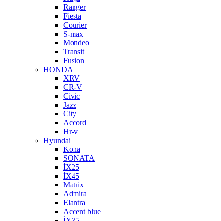
Ranger
Fiesta
Courier
S-max
Mondeo
Transit
Fusion
HONDA
XRV
CR-V
Civic
Jazz
City
Accord
Hr-v
Hyundai
Kona
SONATA
İX25
İX45
Matrix
Admira
Elantra
Accent blue
İX35