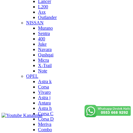
Lancer
L200
Asx
Outlander
NISSAN
Murano
Sentra
400
Juke
Navara
Qashqai
Micra
X-Trail
Note
OPEL
Astra k
Corsa
Vivaro
Astra j
Antara
Astra h
Corsa C
Corsa D
Meriva
Combo