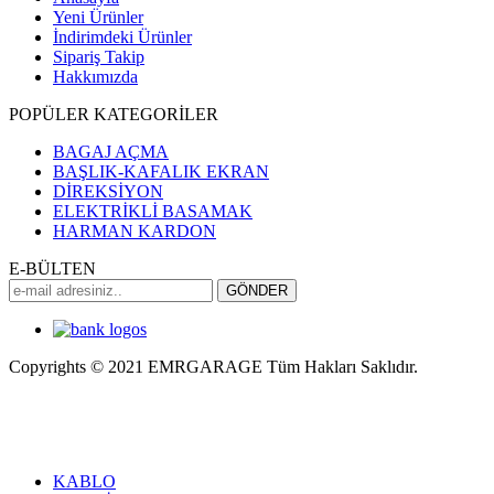
Yeni Ürünler
İndirimdeki Ürünler
Sipariş Takip
Hakkımızda
POPÜLER KATEGORİLER
BAGAJ AÇMA
BAŞLIK-KAFALIK EKRAN
DİREKSİYON
ELEKTRİKLİ BASAMAK
HARMAN KARDON
E-BÜLTEN
Copyrights © 2021 EMRGARAGE Tüm Hakları Saklıdır.
multimedya
, double teyp, android ekran, navigasyon, navimex,
navix, frox, multi medya,
audi multimedya
, a3, citroen, fiat, ford,
kia, seat, bmv, f30, e36,
multimedya ekranl
ar
KABLO