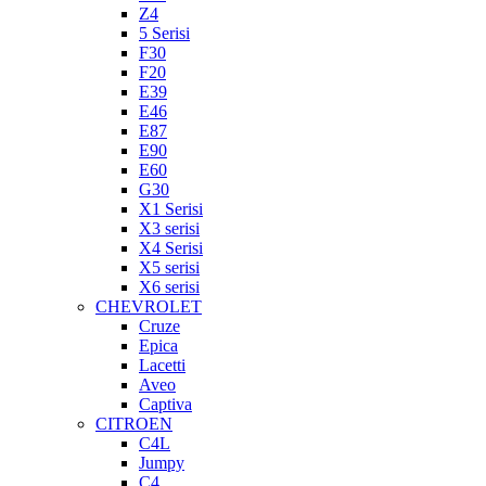
Z4
5 Serisi
F30
F20
E39
E46
E87
E90
E60
G30
X1 Serisi
X3 serisi
X4 Serisi
X5 serisi
X6 serisi
CHEVROLET
Cruze
Epica
Lacetti
Aveo
Captiva
CITROEN
C4L
Jumpy
C4