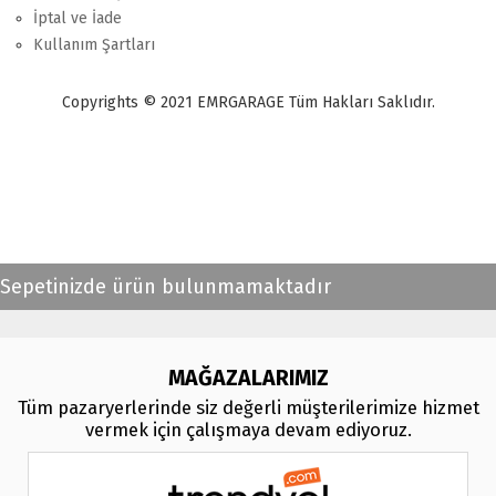
İptal ve İade
Kullanım Şartları
Copyrights © 2021 EMRGARAGE Tüm Hakları Saklıdır.
multimedya
, double teyp, android ekran, navigasyon, navimex, navix,
frox, multi medya,
audi multimedya
, a3, citroen, fiat, ford, kia, seat,
bmv, f30, e36,
multimedya ekranl
ar
Sepetinizde ürün bulunmamaktadır
MAĞAZALARIMIZ
Tüm pazaryerlerinde siz değerli müşterilerimize hizmet
vermek için çalışmaya devam ediyoruz.