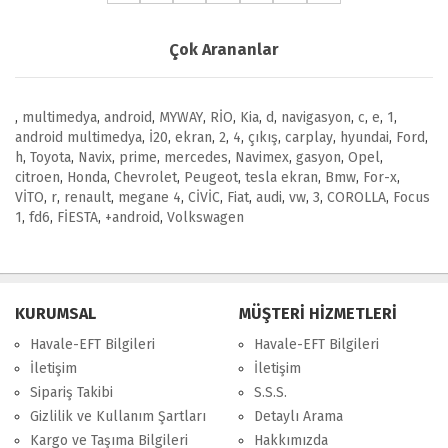
Çok Arananlar
,
multimedya
,
android
,
MYWAY
,
RİO
,
Kia
,
d
,
navigasyon
,
c
,
e
,
1
,
android multimedya
,
İ20
,
ekran
,
2
,
4
,
çıkış
,
carplay
,
hyundai
,
Ford
,
h
,
Toyota
,
Navix
,
prime
,
mercedes
,
Navimex
,
gasyon
,
Opel
,
citroen
,
Honda
,
Chevrolet
,
Peugeot
,
tesla ekran
,
Bmw
,
For-x
,
VİTO
,
r
,
renault
,
megane 4
,
CİVİC
,
Fiat
,
audi
,
vw
,
3
,
COROLLA
,
Focus
1
,
fd6
,
FİESTA
,
+android
,
Volkswagen
KURUMSAL
MÜŞTERİ HİZMETLERİ
Havale-EFT Bilgileri
Havale-EFT Bilgileri
İletişim
İletişim
Sipariş Takibi
S.S.S.
Gizlilik ve Kullanım Şartları
Detaylı Arama
Kargo ve Taşıma Bilgileri
Hakkımızda