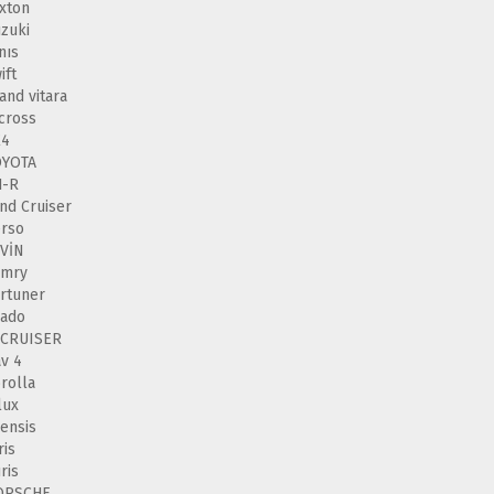
xton
zuki
nıs
ift
and vitara
cross
X4
OYOTA
H-R
nd Cruiser
rso
VİN
amry
rtuner
rado
 CRUISER
v 4
rolla
lux
ensis
ris
ris
ORSCHE