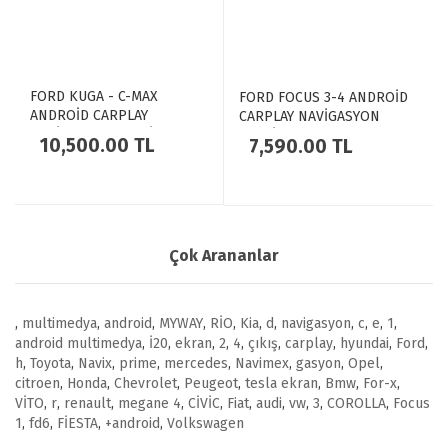
FORD KUGA - C-MAX
FORD FOCUS 3-4 ANDROİD
ANDROİD CARPLAY
CARPLAY NAVİGASYON
NAVİGASYON MULTİMEDYA
MULTİMEDYA TESLA EKRAN
10,500.00 TL
7,590.00 TL
TESLA EKRAN 2GB
2GB RAM+32GB HDD - NAVİX
RAM+32GB HDD - NAVİX
Çok Arananlar
,
multimedya
,
android
,
MYWAY
,
RİO
,
Kia
,
d
,
navigasyon
,
c
,
e
,
1
,
android multimedya
,
İ20
,
ekran
,
2
,
4
,
çıkış
,
carplay
,
hyundai
,
Ford
,
h
,
Toyota
,
Navix
,
prime
,
mercedes
,
Navimex
,
gasyon
,
Opel
,
citroen
,
Honda
,
Chevrolet
,
Peugeot
,
tesla ekran
,
Bmw
,
For-x
,
VİTO
,
r
,
renault
,
megane 4
,
CİVİC
,
Fiat
,
audi
,
vw
,
3
,
COROLLA
,
Focus
1
,
fd6
,
FİESTA
,
+android
,
Volkswagen