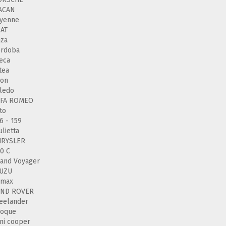
ACAN
ayenne
AT
iza
ordoba
eca
tea
eon
ledo
LFA ROMEO
to
6 - 159
ulietta
HRYSLER
0 C
and Voyager
SUZU
-max
AND ROVER
eelander
voque
ni cooper