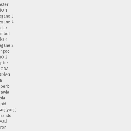
ster
İO 1
egane 3
egane 4
djar
ymbol
İO 4
egane 2
angoo
İO 2
ptur
KODA
ODİAG
ti
uperb
tavia
bia
pid
sangyong
orando
VOLİ
ron