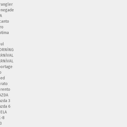
angler
enegade
A
canto
ro
ptima
5
ul
ORNİNG
ARNİVAL
ARNİVAL
ortage
o
eed
rato
rento
AZDA
zda 3
zda 6
XELA
X-8
3