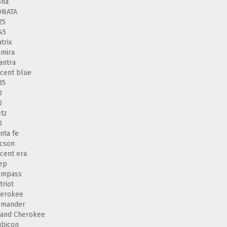
ona
ONATA
25
45
trix
mira
antra
cent blue
35
0
0
tz
0
nta fe
cson
cent era
ep
ompass
triot
herokee
omander
and Cherokee
bicon