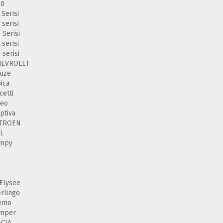
30
 Serisi
 serisi
 Serisi
 serisi
 serisi
HEVROLET
uze
ica
cetti
veo
ptiva
ITROEN
L
umpy
Elysee
rlingo
emo
umper
ACIA