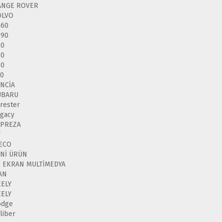
ANGE ROVER
OLVO
C60
C90
40
60
80
50
NCİA
UBARU
rester
gacy
MPREZA
V
VECO
ENİ ÜRÜN
K EKRAN MULTİMEDYA
AN
EELY
EELY
odge
liber