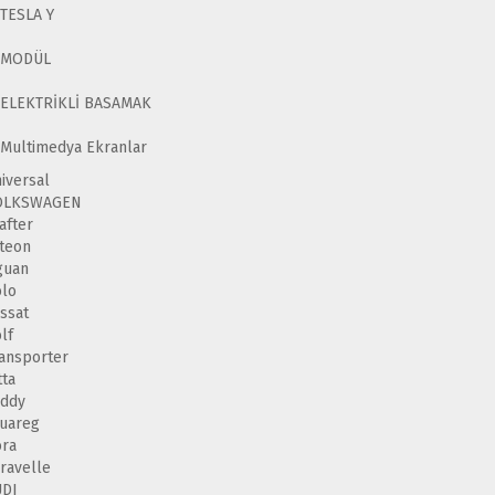
TESLA Y
MODÜL
ELEKTRİKLİ BASAMAK
Multimedya Ekranlar
iversal
OLKSWAGEN
after
teon
guan
lo
ssat
lf
ansporter
tta
addy
uareg
ra
ravelle
UDI