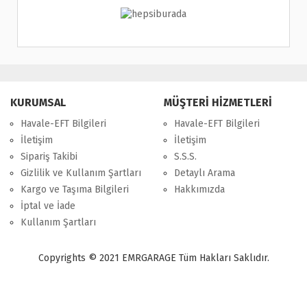
KURUMSAL
MÜŞTERİ HİZMETLERİ
Havale-EFT Bilgileri
Havale-EFT Bilgileri
İletişim
İletişim
Sipariş Takibi
S.S.S.
Gizlilik ve Kullanım Şartları
Detaylı Arama
Kargo ve Taşıma Bilgileri
Hakkımızda
İptal ve İade
Kullanım Şartları
Copyrights © 2021 EMRGARAGE Tüm Hakları Saklıdır.
multimedya
, double teyp, android ekran, navigasyon, navimex, navix,
frox, multi medya,
audi multimedya
, a3, citroen, fiat, ford, kia, seat,
bmv, f30, e36,
multimedya ekranl
ar