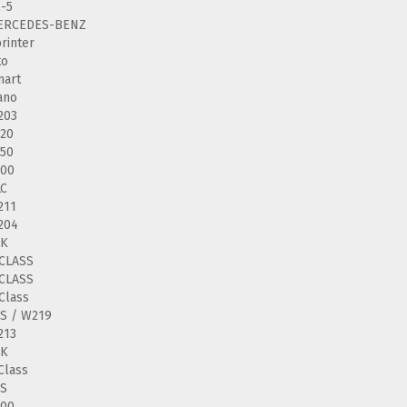
-5
ERCEDES-BENZ
rinter
to
mart
ano
203
20
50
200
LC
211
204
LK
CLASS
CLASS
Class
S / W219
213
LK
Class
LS
200