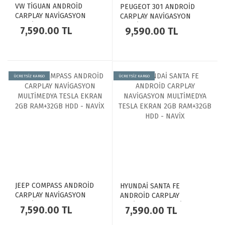
VW TİGUAN ANDROİD
PEUGEOT 301 ANDROİD
CARPLAY NAVİGASYON
CARPLAY NAVİGASYON
MULTİMEDYA TESLA EKRAN
MULTİMEDYA TESLA EKRAN
7,590.00 TL
9,590.00 TL
2GB RAM+32GB HDD - NAVİX
2GB RAM+32GB HDD - NAVİX
ÜCRETSİZ KARGO
ÜCRETSİZ KARGO
JEEP COMPASS ANDROİD
HYUNDAİ SANTA FE
CARPLAY NAVİGASYON
ANDROİD CARPLAY
MULTİMEDYA TESLA EKRAN
NAVİGASYON MULTİMEDYA
7,590.00 TL
7,590.00 TL
2GB RAM+32GB HDD - NAVİX
TESLA EKRAN 2GB
RAM+32GB HDD - NAVİX