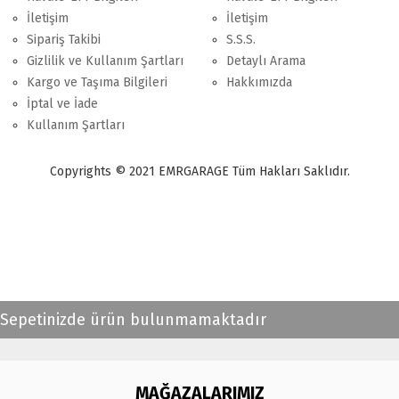
İletişim
İletişim
Sipariş Takibi
S.S.S.
Gizlilik ve Kullanım Şartları
Detaylı Arama
Kargo ve Taşıma Bilgileri
Hakkımızda
İptal ve İade
Kullanım Şartları
Copyrights © 2021 EMRGARAGE Tüm Hakları Saklıdır.
multimedya
, double teyp, android ekran, navigasyon, navimex, navix,
frox, multi medya,
audi multimedya
, a3, citroen, fiat, ford, kia, seat,
bmv, f30, e36,
multimedya ekranl
ar
Sepetinizde ürün bulunmamaktadır
MAĞAZALARIMIZ