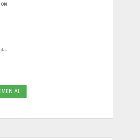
DON
oda.
MEN AL