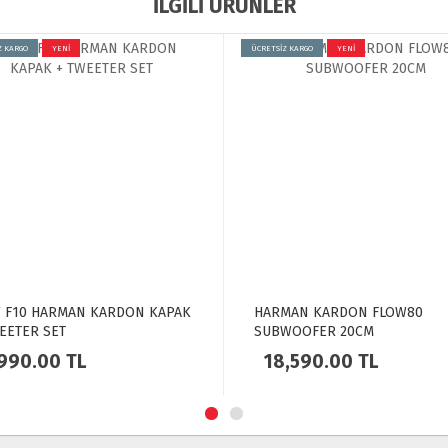
İLGİLİ ÜRÜNLER
Z KARGO
YENİ
ÜCRETSİZ KARGO
YENİ
 F10 HARMAN KARDON KAPAK
HARMAN KARDON FLOW80
EETER SET
SUBWOOFER 20CM
990.00
TL
18,590.00
TL