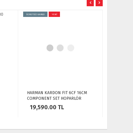
ÜCRETSİZ KARGO
YENİ
ÜCRETSİZ KARGO
HARMAN KARDON FIT 6CF 16CM
HARMAN KA
COMPONENT SET HOPARLÖR
COAXIAL H
19,590.00
TL
13,590