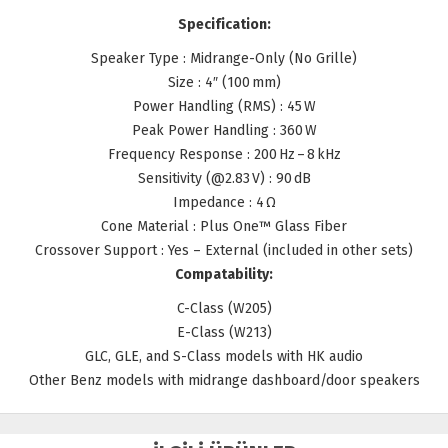
Specification:
Speaker Type : Midrange-Only (No Grille)
Size : 4″ (100 mm)
Power Handling (RMS) : 45 W
Peak Power Handling : 360 W
Frequency Response : 200 Hz – 8 kHz
Sensitivity (@2.83 V) : 90 dB
Impedance : 4 Ω
Cone Material : Plus One™ Glass Fiber
Crossover Support : Yes – External (included in other sets)
Compatability:
C-Class (W205)
E-Class (W213)
GLC, GLE, and S-Class models with HK audio
Other Benz models with midrange dashboard/door speakers