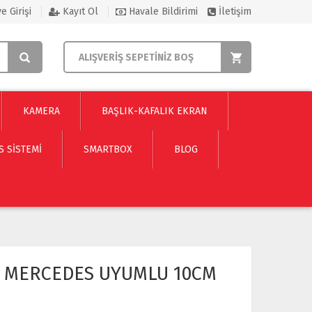
e Girişi
Kayıt Ol
Havale Bildirimi
İletişim
ALIŞVERİŞ SEPETİNİZ BOŞ
KAMERA
BAŞLIK-KAFALIK EKRAN
S SISTEMI
SMARTBOX
BLOG
F MERCEDES UYUMLU 10CM