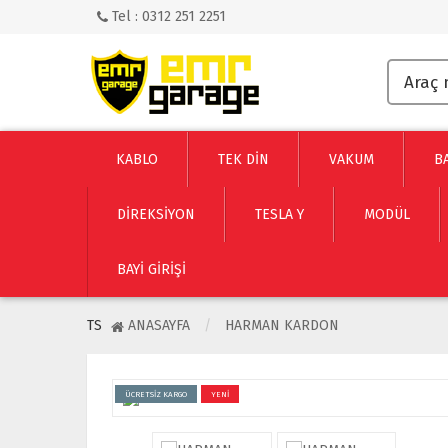
Tel : 0312 251 2251
KABLO
TEK DİN
VAKUM
B
DİREKSİYON
TESLA Y
MODÜL
BAYI GIRIŞI
TS
ANASAYFA
HARMAN KARDON
ÜCRETSİZ KARGO
YENİ