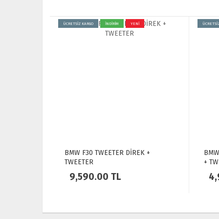
ÜCRETSİZ KARGO
İNDİRİM
YENİ
ÜCRETSİ
BMW F30 TWEETER DİREK +
BMW
TWEETER
+ TW
9,590.00
TL
4,