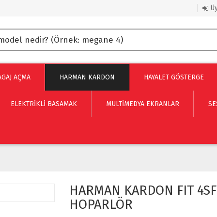
Üy
AGAJ AÇMA
HARMAN KARDON
HAYALET GÖSTERGE
ELEKTRİKLİ BASAMAK
MULTIMEDYA EKRANLAR
SE
HARMAN KARDON FIT 4S
HOPARLÖR