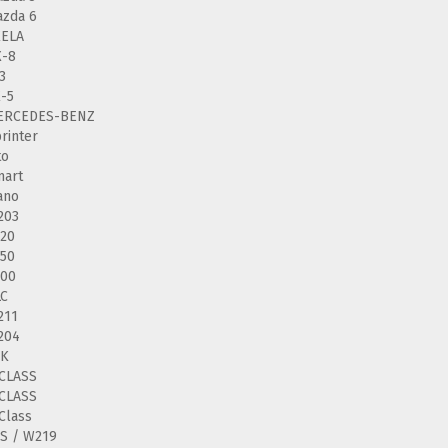
zda 6
XELA
X-8
3
-5
ERCEDES-BENZ
rinter
to
mart
ano
203
20
50
200
LC
211
204
LK
CLASS
CLASS
Class
S / W219