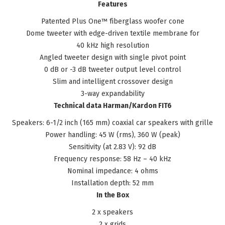
Features
Patented Plus One™ fiberglass woofer cone
Dome tweeter with edge-driven textile membrane for
40 kHz high resolution
Angled tweeter design with single pivot point
0 dB or -3 dB tweeter output level control
Slim and intelligent crossover design
3-way expandability
Technical data Harman/Kardon FIT6
Speakers: 6-1/2 inch (165 mm) coaxial car speakers with grille
Power handling: 45 W (rms), 360 W (peak)
Sensitivity (at 2.83 V): 92 dB
Frequency response: 58 Hz – 40 kHz
Nominal impedance: 4 ohms
Installation depth: 52 mm
In the Box
2 x speakers
2 x grids