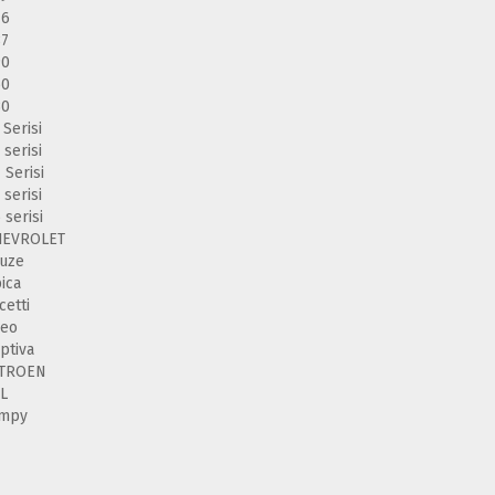
46
87
90
60
30
 Serisi
 serisi
 Serisi
 serisi
 serisi
HEVROLET
uze
ica
cetti
veo
ptiva
ITROEN
L
umpy