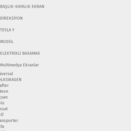
BAŞLIK-KAFALIK EKRAN
DİREKSİYON
TESLA Y
MODÜL
ELEKTRİKLİ BASAMAK
Multimedya Ekranlar
iversal
OLKSWAGEN
after
teon
guan
lo
ssat
lf
ansporter
tta