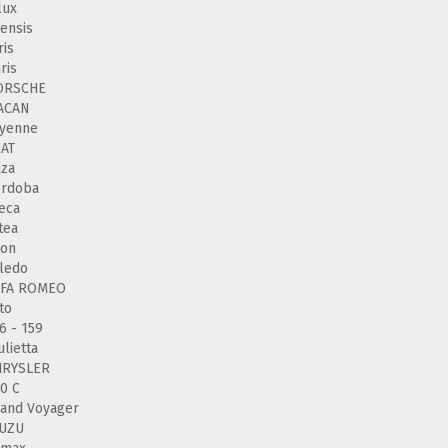
lux
ensis
ris
ris
ORSCHE
ACAN
ayenne
AT
iza
ordoba
eca
tea
eon
ledo
LFA ROMEO
to
6 - 159
ulietta
HRYSLER
0 C
and Voyager
SUZU