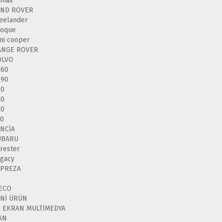
-max
AND ROVER
eelander
voque
ni cooper
ANGE ROVER
OLVO
C60
C90
40
60
80
50
NCİA
UBARU
rester
gacy
MPREZA
V
VECO
ENİ ÜRÜN
K EKRAN MULTİMEDYA
AN