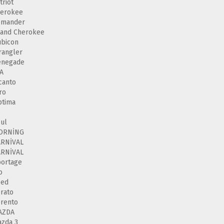
triot
herokee
omander
and Cherokee
bicon
angler
enegade
A
canto
ro
ptima
5
ul
ORNİNG
ARNİVAL
ARNİVAL
ortage
o
eed
rato
rento
AZDA
zda 3