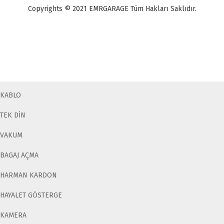
Copyrights © 2021 EMRGARAGE Tüm Hakları Saklıdır.
multimedya
, double teyp, android ekran, navigasyon, navimex, navix,
frox, multi medya,
audi multimedya
, a3, citroen, fiat, ford, kia, seat,
bmv, f30, e36,
multimedya ekranl
ar
KABLO
TEK DİN
VAKUM
BAGAJ AÇMA
HARMAN KARDON
HAYALET GÖSTERGE
KAMERA