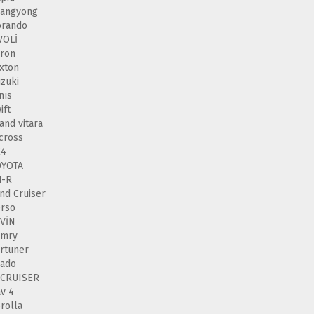
sangyong
orando
VOLİ
ron
xton
zuki
nıs
ift
and vitara
cross
X4
OYOTA
H-R
nd Cruiser
rso
VİN
amry
rtuner
rado
 CRUISER
v 4
rolla