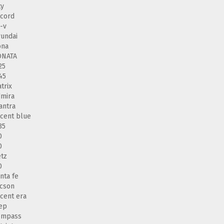
ty
cord
-v
undai
ona
ONATA
25
45
trix
mira
antra
cent blue
35
0
0
tz
0
nta fe
cson
cent era
ep
ompass