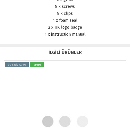
8 x screws
8 x clips
1 x foam seal
2 x HK logo badge
1 x instruction manual
İLGİLİ ÜRÜNLER
ÜCRETSİZ KARGO
İNDİRİM