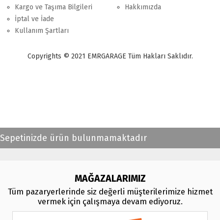
Kargo ve Taşıma Bilgileri
Hakkımızda
İptal ve İade
Kullanım Şartları
Copyrights © 2021 EMRGARAGE Tüm Hakları Saklıdır.
multimedya
, double teyp, android ekran, navigasyon, navimex, navix,
frox, multi medya,
audi multimedya
, a3, citroen, fiat, ford, kia, seat,
bmv, f30, e36,
multimedya ekranl
ar
Sepetinizde ürün bulunmamaktadır
MAĞAZALARIMIZ
Tüm pazaryerlerinde siz değerli müşterilerimize hizmet
vermek için çalışmaya devam ediyoruz.