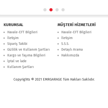
KURUMSAL
MÜŞTERİ HİZMETLERİ
Havale-EFT Bilgileri
Havale-EFT Bilgileri
İletişim
İletişim
Sipariş Takibi
S.S.S.
Gizlilik ve Kullanım Şartları
Detaylı Arama
Kargo ve Taşıma Bilgileri
Hakkımızda
İptal ve İade
Kullanım Şartları
Copyrights © 2021 EMRGARAGE Tüm Hakları Saklıdır.
multimedya
, double teyp, android ekran, navigasyon, navimex, navix,
frox, multi medya,
audi multimedya
, a3, citroen, fiat, ford, kia, seat,
bmv, f30, e36,
multimedya ekranl
ar