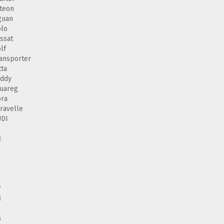
teon
guan
lo
ssat
lf
ansporter
tta
addy
uareg
ra
ravelle
UDI
8
4
6
7
3
5