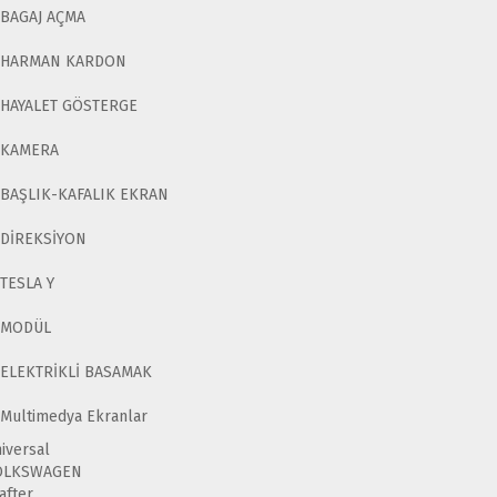
BAGAJ AÇMA
HARMAN KARDON
HAYALET GÖSTERGE
KAMERA
BAŞLIK-KAFALIK EKRAN
DİREKSİYON
TESLA Y
MODÜL
ELEKTRİKLİ BASAMAK
Multimedya Ekranlar
iversal
OLKSWAGEN
after