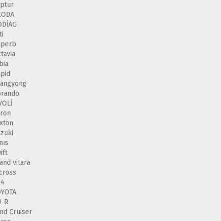
ptur
KODA
ODİAG
ti
uperb
tavia
bia
pid
sangyong
orando
VOLİ
ron
xton
zuki
nıs
ift
and vitara
cross
X4
OYOTA
H-R
nd Cruiser