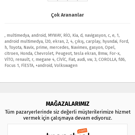
Çok Arananlar
,
multimedya
,
android
,
MYWAY
,
RİO
,
Kia
,
d
,
navigasyon
,
c
,
e
,
1
,
android multimedya
,
İ20
,
ekran
,
2
,
4
,
çıkış
,
carplay
,
hyundai
,
Ford
,
h
,
Toyota
,
Navix
,
prime
,
mercedes
,
Navimex
,
gasyon
,
Opel
,
citroen
,
Honda
,
Chevrolet
,
Peugeot
,
tesla ekran
,
Bmw
,
For-x
,
VİTO
,
renault
,
r
,
megane 4
,
CİVİC
,
Fiat
,
audi
,
vw
,
3
,
COROLLA
,
fd6
,
Focus 1
,
FİESTA
,
+android
,
Volkswagen
MAĞAZALARIMIZ
Tüm pazaryerlerinde siz değerli müşterilerimize hizmet
vermek için çalışmaya devam ediyoruz.