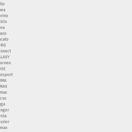
lio
nea
orino
oblo
gea
avo
cato
ORD
nnect
ALAXY
urneo
DGE
osport
UMA
 MAX
-max
cus
uga
anger
esta
urier
-max