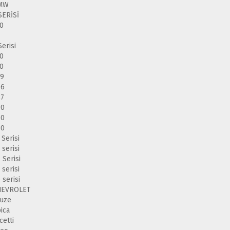
MW
SERİSİ
0
4
Serisi
0
0
39
46
87
90
60
30
 Serisi
 serisi
 Serisi
 serisi
 serisi
HEVROLET
uze
ica
cetti