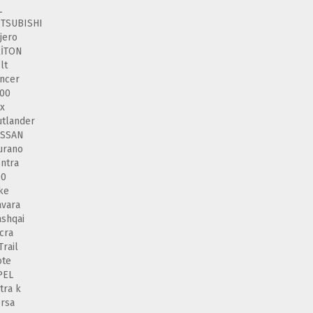
L
ITSUBISHI
jero
RİTON
lt
ncer
00
x
tlander
ISSAN
urano
ntra
00
ke
vara
shqai
cra
Trail
ote
PEL
tra k
rsa