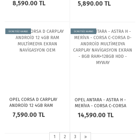
CARPLAY NAVİGASYON
8,590.00 TL
5,890.00 TL
MULTİMEDYA 4GB RAM
EKRAN TEYP - MYWAY MY-
CARPLAY NAVİGASYON
0609W
EKRAN - MYWAY
ÜCRETSİZ KARGO
ÜCRETSİZ KARGO
OPEL CORSA D CARPLAY
OPEL ANTARA - ASTRA H -
ANDROİD 12 4GB RAM
MERİVA - CORSA C-CORSA
MULTİMEDYA EKRAN
D- ANDROİD MULTİMEDYA
7,590.00 TL
14,590.00 TL
NAVİGASYON OEM
CARPLAY NAVİGASYON
EKRAN - 8GB RAM+128GB
HDD - MYWAY
1
2
3