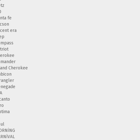
tz
0
nta fe
cson
cent era
ep
ompass
triot
herokee
omander
and Cherokee
bicon
angler
enegade
A
canto
ro
ptima
5
ul
ORNİNG
ARNİVAL