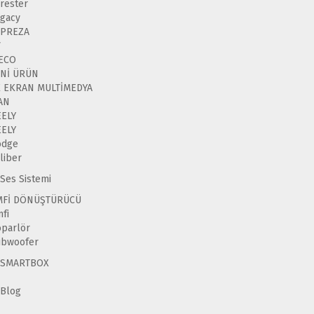
rester
gacy
MPREZA
V
VECO
ENİ ÜRÜN
K EKRAN MULTİMEDYA
AN
EELY
EELY
odge
liber
Ses Sistemi
MFİ DÖNÜŞTÜRÜCÜ
fi
parlör
ubwoofer
SMARTBOX
Blog