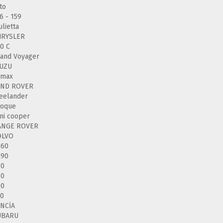
to
6 - 159
ulietta
HRYSLER
0 C
and Voyager
SUZU
-max
AND ROVER
eelander
voque
ni cooper
ANGE ROVER
OLVO
C60
C90
40
60
80
50
NCİA
UBARU