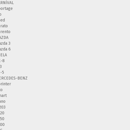
ARNİVAL
ortage
o
eed
rato
rento
AZDA
zda 3
zda 6
XELA
X-8
3
-5
ERCEDES-BENZ
rinter
to
mart
ano
203
20
50
200