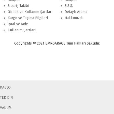
Sipariş Takibi
S.S.S.
Gizlilik ve Kullanım Şartları
Detaylı Arama
Kargo ve Taşıma Bilgileri
Hakkımızda
İptal ve İade
Kullanım Şartları
Copyrights © 2021 EMRGARAGE Tüm Hakları Saklıdır.
multimedya
, double teyp, android ekran, navigasyon, navimex, navix,
frox, multi medya,
audi multimedya
, a3, citroen, fiat, ford, kia, seat,
bmv, f30, e36,
multimedya ekranl
ar
KABLO
TEK DİN
VAKUM