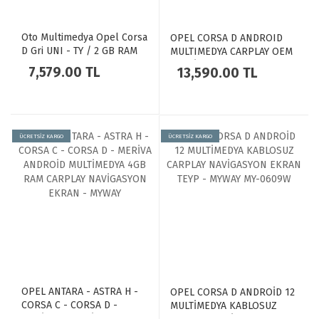
Oto Multimedya Opel Corsa
OPEL CORSA D ANDROID
D Gri UNI - TY / 2 GB RAM
MULTIMEDYA CARPLAY OEM
32 GB HDD / 7 Inch Ekr.
MULTİMEDYA EKRAN 8+128
7,579.00 TL
13,590.00 TL
Carplay And. 13 Double
Teyp - Navigasyon Cihazı
MYW
ÜCRETSİZ KARGO
ÜCRETSİZ KARGO
OPEL ANTARA - ASTRA H -
OPEL CORSA D ANDROİD 12
CORSA C - CORSA D -
MULTİMEDYA KABLOSUZ
MERİVA ANDROİD