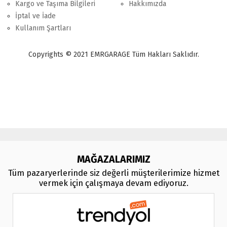
Kargo ve Taşıma Bilgileri
Hakkımızda
İptal ve İade
Kullanım Şartları
Copyrights © 2021 EMRGARAGE Tüm Hakları Saklıdır.
multimedya
, double teyp, android ekran, navigasyon, navimex, navix,
frox, multi medya,
audi multimedya
, a3, citroen, fiat, ford, kia, seat,
bmv, f30, e36,
multimedya ekranl
ar
MAĞAZALARIMIZ
Tüm pazaryerlerinde siz değerli müşterilerimize hizmet
vermek için çalışmaya devam ediyoruz.